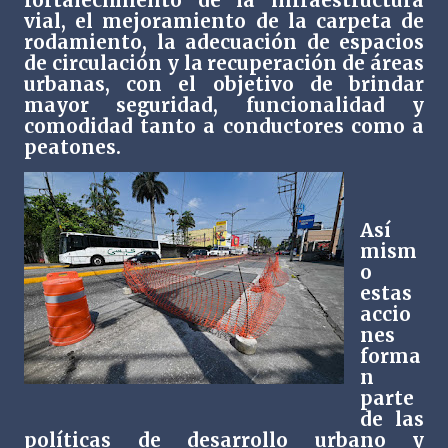
fortalecimiento de la infraestructura
vial, el mejoramiento de la carpeta de
rodamiento, la adecuación de espacios
de circulación y la recuperación de áreas
urbanas, con el objetivo de brindar
mayor seguridad, funcionalidad y
comodidad tanto a conductores como a
peatones.
Así
mism
o
estas
accio
nes
forma
n
parte
de las
políticas de desarrollo urbano y