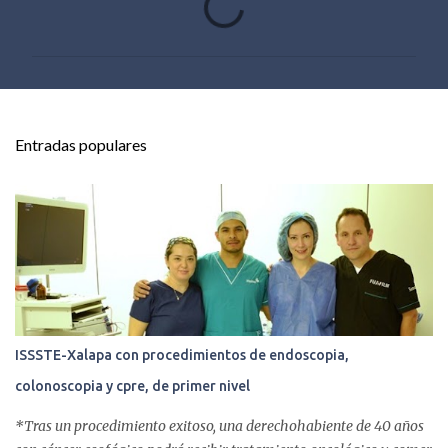
o
m
e
n
t
Entradas populares
a
r
i
o
s
ISSSTE-Xalapa con procedimientos de endoscopia,
colonoscopia y cpre, de primer nivel
*Tras un procedimiento exitoso, una derechohabiente de 40 años