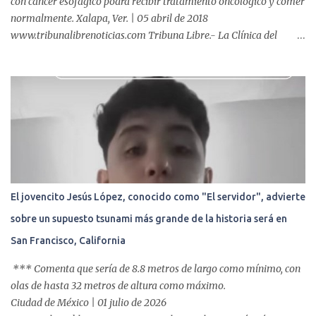
con cáncer esofágico podrá recibir tratamiento oncológico y comer
normalmente. Xalapa, Ver. | 05 abril de 2018
www.tribunalibrenoticias.com Tribuna Libre.- La Clínica del
ISSSTE de Xalapa es de las únicas en el Estado que ha realizado
más de 2 mil procedimientos endoscópicos anuales entre los que se
incluyen endoscopia, colonoscopia y colangiopancreatografía
retrógrada endoscópica (CPRE), con equipo de alta tecnología de
videoendoscopia gástrica y con especialistas certificados. Además
se cuenta con endoscopios de última tecnología que permiten
diagnósticos con mayor certeza y sin dolor para el paciente, a
través de la atención de un equipo de profesionales
multidisciplinario: tres endoscopistas, anestesiólogo y personal
El jovencito Jesús López, conocido como "El servidor", advierte
auxiliar y de enfermería. En esta semana, se realizó un nuevo caso
sobre un supuesto tsunami más grande de la historia será en
de éxito, pues a través de la colocación de un stent metálico
esofágico, una derechohabiente con un tumor en el ...
San Francisco, California
*** Comenta que sería de 8.8 metros de largo como mínimo, con
olas de hasta 32 metros de altura como máximo.
Ciudad de México | 01 julio de 2026