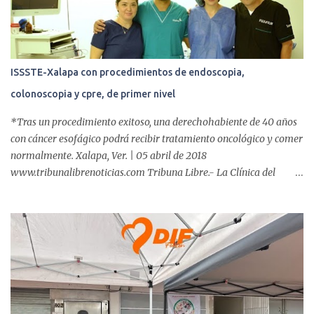
ISSSTE-Xalapa con procedimientos de endoscopia,
colonoscopia y cpre, de primer nivel
*Tras un procedimiento exitoso, una derechohabiente de 40 años
con cáncer esofágico podrá recibir tratamiento oncológico y comer
normalmente. Xalapa, Ver. | 05 abril de 2018
www.tribunalibrenoticias.com Tribuna Libre.- La Clínica del
ISSSTE de Xalapa es de las únicas en el Estado que ha realizado
más de 2 mil procedimientos endoscópicos anuales entre los que se
incluyen endoscopia, colonoscopia y colangiopancreatografía
retrógrada endoscópica (CPRE), con equipo de alta tecnología de
videoendoscopia gástrica y con especialistas certificados. Además
se cuenta con endoscopios de última tecnología que permiten
diagnósticos con mayor certeza y sin dolor para el paciente, a
través de la atención de un equipo de profesionales