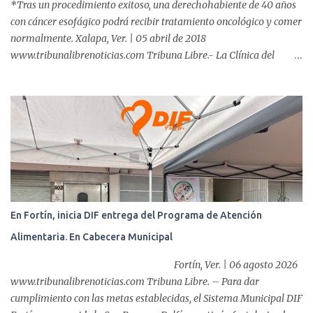
*Tras un procedimiento exitoso, una derechohabiente de 40 años
con cáncer esofágico podrá recibir tratamiento oncológico y comer
normalmente. Xalapa, Ver. | 05 abril de 2018
www.tribunalibrenoticias.com Tribuna Libre.- La Clínica del
ISSSTE de Xalapa es de las únicas en el Estado que ha realizado
más de 2 mil procedimientos endoscópicos anuales entre los que se
incluyen endoscopia, colonoscopia y colangiopancreatografía
retrógrada endoscópica (CPRE), con equipo de alta tecnología de
videoendoscopia gástrica y con especialistas certificados. Además
se cuenta con endoscopios de última tecnología que permiten
diagnósticos con mayor certeza y sin dolor para el paciente, a
través de la atención de un equipo de profesionales
multidisciplinario: tres endoscopistas, anestesiólogo y personal
En Fortín, inicia DIF entrega del Programa de Atención
auxiliar y de enfermería. En esta semana, se realizó un nuevo caso
Alimentaria. En Cabecera Municipal
de éxito, pues a través de la colocación de un stent metálico
esofágico, una derechohabiente con un tumor en el ...
Fortín, Ver. | 06 agosto 2026
www.tribunalibrenoticias.com Tribuna Libre. – Para dar
cumplimiento con las metas establecidas, el Sistema Municipal DIF