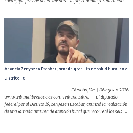
Fortín, que preside la Sra. Rosaura Delfín, continúa fortaleciendo
las acciones en favor de las familias fortinenses mediante la
entrega del programa “Atención Alimentaria en los Primeros 1000
Días y Primera Infancia” que inició este miércoles en la cabecera
municipal. Se trata de una estrategia que busca contribuir al
desarrollo y la nutrición de niñas, niños y mujeres en esta
importante etapa de vida. Durante la jornada, en la explanada del
Súper Ahorros, el director del organismo asistencial, Lic. Carlos
Adiel Pereda, realizó un recorrido por las sedes de entre...
Anuncia Zenyazen Escobar jornada gratuita de salud bucal en el
Distrito 16
Córdoba, Ver. | 06 agosto 2026
www.tribunalibrenoticias.com Tribuna Libre. – El diputado
federal por el Distrito 16, Zenyazen Escobar, anunció la realización
de una jornada gratuita de atención bucal que recorrerá los seis
municipios del distrito del 10 al 15 de agosto, con el propósito de
acercar servicios odontológicos a la población y contribuir al
cuidado de la salud. Bajo el lema "Distrito 16, donde nacen las