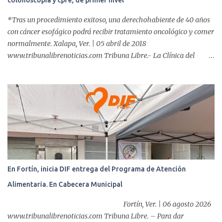
colonoscopia y cpre, de primer nivel
*Tras un procedimiento exitoso, una derechohabiente de 40 años
con cáncer esofágico podrá recibir tratamiento oncológico y comer
normalmente. Xalapa, Ver. | 05 abril de 2018
www.tribunalibrenoticias.com Tribuna Libre.- La Clínica del
ISSSTE de Xalapa es de las únicas en el Estado que ha realizado
más de 2 mil procedimientos endoscópicos anuales entre los que se
incluyen endoscopia, colonoscopia y colangiopancreatografía
retrógrada endoscópica (CPRE), con equipo de alta tecnología de
videoendoscopia gástrica y con especialistas certificados. Además
se cuenta con endoscopios de última tecnología que permiten
diagnósticos con mayor certeza y sin dolor para el paciente, a
través de la atención de un equipo de profesionales
multidisciplinario: tres endoscopistas, anestesiólogo y personal
En Fortín, inicia DIF entrega del Programa de Atención
auxiliar y de enfermería. En esta semana, se realizó un nuevo caso
Alimentaria. En Cabecera Municipal
de éxito, pues a través de la colocación de un stent metálico
esofágico, una derechohabiente con un tumor en el ...
Fortín, Ver. | 06 agosto 2026
www.tribunalibrenoticias.com Tribuna Libre. – Para dar