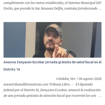
cumplimiento con las metas establecidas, el Sistema Municipal DIF
Fortín, que preside la Sra. Rosaura Delfín, continúa fortaleciendo
las acciones en favor de las familias fortinenses mediante la
entrega del programa “Atención Alimentaria en los Primeros 1000
Días y Primera Infancia” que inició este miércoles en la cabecera
municipal. Se trata de una estrategia que busca contribuir al
desarrollo y la nutrición de niñas, niños y mujeres en esta
importante etapa de vida. Durante la jornada, en la explanada del
Súper Ahorros, el director del organismo asistencial, Lic. Carlos
Adiel Pereda, realizó un recorrido por las sedes de entre...
Anuncia Zenyazen Escobar jornada gratuita de salud bucal en el
Distrito 16
Córdoba, Ver. | 06 agosto 2026
www.tribunalibrenoticias.com Tribuna Libre. – El diputado
federal por el Distrito 16, Zenyazen Escobar, anunció la realización
de una jornada gratuita de atención bucal que recorrerá los seis
municipios del distrito del 10 al 15 de agosto, con el propósito de