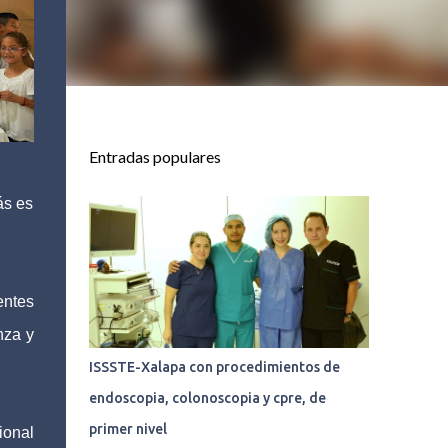
Entradas populares
ás es
entes
nza y
ISSSTE-Xalapa con procedimientos de
endoscopia, colonoscopia y cpre, de
primer nivel
ional