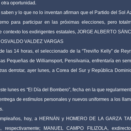
 otra oportunidad.
aben y lo que no lo inventan afirman que el Partido del Sol A
erno para participar en las próximas elecciones, pero total
ra de contexto los exdirigentes estatales, JORGE ALBERTO SÁ
JORGE OSVALDO VALDEZ VARGAS
de las 14 horas, el seleccionado de la “Treviño Kelly” de Rey
as Pequeñas de Williamsport, Pensilvania, enfrentaría en semi
ras derrotar, ayer lunes, a Corea del Sur y República Domini
ste lunes es “El Día del Bombero”, fecha en la que regularment
 entrega de estímulos personales y nuevos uniformes a los lla
s.
 su cumpleaños, hoy, a HERNÁN y HOMERO DE LA GARZA TA
s, respectivamente; MANUEL CAMPO FILIZOLA, exdirecto