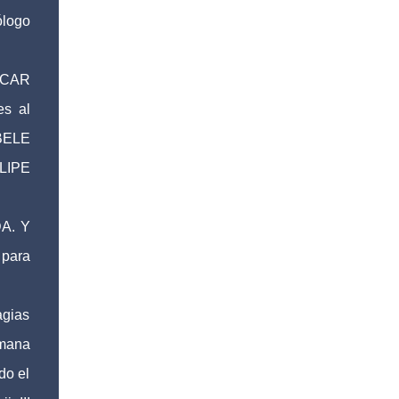
ólogo
SCAR
es al
OBELE
LIPE
DA. Y
 para
agias
rmana
do el