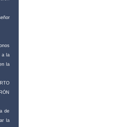
señor
bonos
 a la
en la
ERTO
ARÓN
ia de
ar la