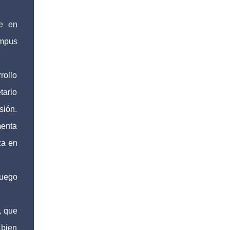
de una jornada gratuita de atención bucal
que recorrerá los seis municipios del distrito
e en
del 10 al 15 de agosto, con el propósito de
mpus
acercar servicios odontológicos a la
población y contribuir al cuidado de la salud.
Bajo el lema "Distrito 16, donde nacen las
rollo
mejores sonrisas", la campaña beneficiará a
tario
habitantes de Ixtaczoquitlán, Fortín,
Córdoba, Amatlán de los Reyes, Cuitláhuac y
sión.
Yanga, informó el legislador a través de un
menta
mensaje difundido en sus redes sociales.
za en
Durante el anuncio, realizado desde la clínica
Vision Center junto al doctor Víctor Ló...
luego
, que
bien