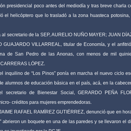
vión presidencial poco antes del mediodía y tras breve charla c
ó el helicóptero que lo trasladó a la zona huasteca potosina,
luía al secretario de la SEP, AURELIO NUÑO MAYER; JUAN DÍ
GUAJARDO VILLARREAL, titular de Economía, y el anfitri
ena de San Pedro de las Anonas, con menos de mil quini
UEL CARRERAS LÓPEZ.
l inquilino de “Los Pinos” ponía en marcha el nuevo ciclo es
de alumnos de educación básica en el país, acá, en la cabece
 secretario de Bienestar Social, GERARDO PEÑA FLO
cro- créditos para mujeres emprendedoras.
PA, JAIME RAFAEL RAMÍREZ GUTIÉRREZ, denunció que en hor
” abrieron un boquete en una de las paredes y se llevaron el d