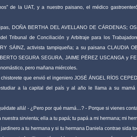
os” de la UAT, y a nuestro paisano, el médico gastroenter
amaulipas, DOÑA BERTHA DEL AVELLANO DE CÁRDENAS; O
 Tribunal de Conciliación y Arbitraje para los Trabajador
 MARY SÁINZ, activista tampiqueña; a su paisana CLAUDIA 
O ALBERTO SEGURA SEGURA, JAIME PÉREZ USCANGA y FE
nomástico, pero mañana miércoles.
s el chistorete que envió el ingeniero JOSÉ ÁNGEL RÍOS CEPE
studiar a la capital del país y al año le llama a su mamá
¡quédate allá! - ¿Pero por qué mamá…? - Porque si vienes cont
a nuestra sirvienta; ella a tu papá; tu papá a mi hermana; mi he
l jardinero a tu hermana y si tu hermana Daniela contrae sida to