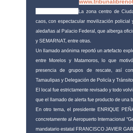
www.tribunalibreno
Tribuna Libre.-
La zona centro de Ciuda
caos, con espectacular movilización policial y
aledañas al Palacio Federal, que alberga of
y SEMARNAT, entre otras.
Un llamado anónima reportó un artefacto expl
entre Morelos y Matamoros, lo que motivó
presencia de grupos de rescate, así co
Tamaulipas y Delegación de Policía y Tránsito
El local fue estrictamente revisado y todo volv
que el llamado de alerta fue producto de una
En otro tema, el presidente ENRIQUE PEÑA 
concretamente al Aeropuerto Internacional “Ge
mandatario estatal FRANCISCO JAVIER G