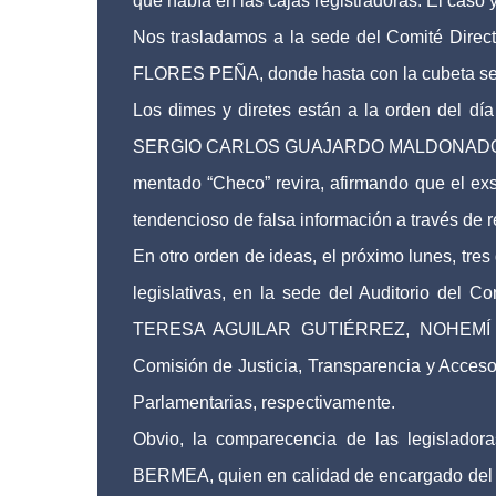
que había en las cajas registradoras. El caso 
Nos trasladamos a la sede del Comité Direc
FLORES PEÑA, donde hasta con la cubeta se es
Los dimes y diretes están a la orden d
SERGIO CARLOS GUAJARDO MALDONADO está ut
mentado “Checo” revira, afirmando que el exs
tendencioso de falsa información a través de
En otro orden de ideas, el próximo lunes, tres
legislativas, en la sede del Auditorio del 
TERESA AGUILAR GUTIÉRREZ, NOHEMÍ E
Comisión de Justicia, Transparencia y Acceso 
Parlamentarias, respectivamente.
Obvio, la comparecencia de las legislad
BERMEA, quien en calidad de encargado del D