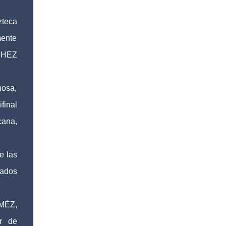
zteca
mente
NCHEZ
nosa,
final
cana,
e las
mados
MÉZ,
r de