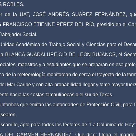
RES ROBLES.
 rector de la UAT, JOSÉ ANDRÉS SUÁREZ FERNÁNDEZ, qu
OS FRANCISCO ETIENNE PÉREZ DEL RÍO, presidió en el Ca
Trabajador Social.
a Unidad Académica de Trabajo Social y Ciencias para el Desar
nterina BLANCA GUADALUPE CID DE LEÓN BUJANOS, el Secre
 sociales, maestros y a estudiantes que se preparan en esa profe
ma de la meteorología monitorean de cerca el trayecto de la tor
del Mar Caribe y con alta probabilidad llegar y tome mayor fuer
ente hacia las costas tamaulipecas o el sur de Texas.
os informes que emitan las autoridades de Protección Civil, para 
lsearon.
scarrillo, apto para todos los lectores de “La Columna de Hoy”
MARÍA DEL CÁRMEN HERNÁNDEZ. Que dice: Llega el marido 