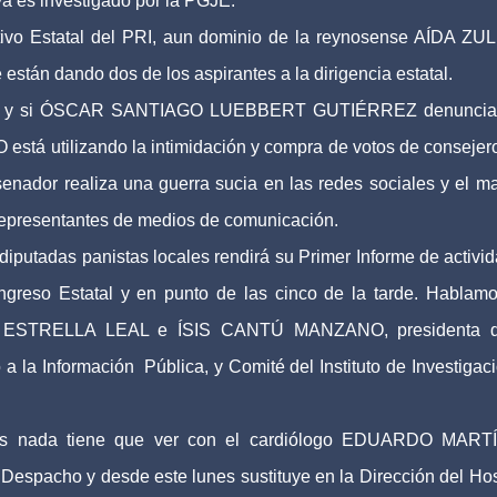
ya es investigado por la PGJE.
tivo Estatal del PRI, aun dominio de la reynosense AÍDA Z
tán dando dos de los aspirantes a la dirigencia estatal.
el día y si ÓSCAR SANTIAGO LUEBBERT GUTIÉRREZ denuncia
ilizando la intimidación y compra de votos de consejero
enador realiza una guerra sucia en las redes sociales y el m
 representantes de medios de comunicación.
 diputadas panistas locales rendirá su Primer Informe de activi
Congreso Estatal y en punto de las cinco de la tarde. Hablam
STRELLA LEAL e ÍSIS CANTÚ MANZANO, presidenta d
a la Información Pública, y Comité del Instituto de Investigac
oras nada tiene que ver con el cardiólogo EDUARDO MAR
espacho y desde este lunes sustituye en la Dirección del Hos