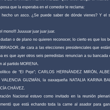
esposa que la esperaba en el comedor le reclama:
s hecho un asco. ¿Se puede saber de dónde vienes? Y el 
l mono!!! Juuuuar juar juar juar.
udan o de plano no quieren reconocer, lo cierto es que los 
DOR, de cara a las elecciones presidenciales que están
ba es que ayer otros seis perredistas renuncian a su bancada 
ón al partido MORENA.
cto político de “El Peje”; CARLOS HERNÁNDEZ MIRÓN, ALB
VALENCIA GUZMÁN, la oaxaqueña NATALIA KARINA B
RCÍA CHÁVEZ.
ración Nacional estuvo como invitado en la reunión plenar
entó que está echando toda la carne al asador para gan