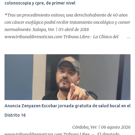
colonoscopia y cpre, de primer nivel
*Tras un procedimiento exitoso, una derechohabiente de 40 años
con cáncer esofágico podrá recibir tratamiento oncológico y comer
normalmente. Xalapa, Ver. | 05 abril de 2018
www.tribunalibrenoticias.com Tribuna Libre.- La Clínica del
ISSSTE de Xalapa es de las únicas en el Estado que ha realizado
más de 2 mil procedimientos endoscópicos anuales entre los que se
incluyen endoscopia, colonoscopia y colangiopancreatografía
retrógrada endoscópica (CPRE), con equipo de alta tecnología de
videoendoscopia gástrica y con especialistas certificados. Además
se cuenta con endoscopios de última tecnología que permiten
diagnósticos con mayor certeza y sin dolor para el paciente, a
través de la atención de un equipo de profesionales
multidisciplinario: tres endoscopistas, anestesiólogo y personal
Anuncia Zenyazen Escobar jornada gratuita de salud bucal en el
auxiliar y de enfermería. En esta semana, se realizó un nuevo caso
Distrito 16
de éxito, pues a través de la colocación de un stent metálico
esofágico, una derechohabiente con un tumor en el ...
Córdoba, Ver. | 06 agosto 2026
www.tribunalibrenoticias.com Tribuna Libre. – El diputado