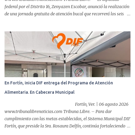
federal por el Distrito 16, Zenyazen Escobar, anunció la realización
de una jornada gratuita de atención bucal que recorrerá los seis
municipios del distrito del 10 al 15 de agosto, con el propósito de
acercar servicios odontológicos a la población y contribuir al
cuidado de la salud. Bajo el lema "Distrito 16, donde nacen las
mejores sonrisas", la campaña beneficiará a habitantes de
Ixtaczoquitlán, Fortín, Córdoba, Amatlán de los Reyes, Cuitláhuac
y Yanga, informó el legislador a través de un mensaje difundido en
sus redes sociales. Durante el anuncio, realizado desde la clínica
Vision Center junto al doctor Víctor Ló...
En Fortín, inicia DIF entrega del Programa de Atención
Alimentaria. En Cabecera Municipal
Fortín, Ver. | 06 agosto 2026
www.tribunalibrenoticias.com Tribuna Libre. – Para dar
cumplimiento con las metas establecidas, el Sistema Municipal DIF
Fortín, que preside la Sra. Rosaura Delfín, continúa fortaleciendo
las acciones en favor de las familias fortinenses mediante la