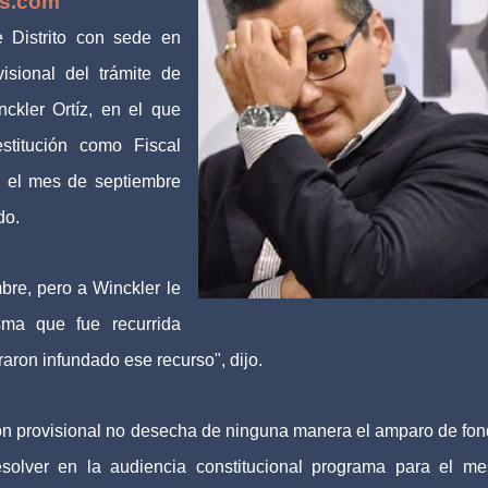
as.com
 Distrito con sede en
isional del trámite de
ckler Ortíz, en el que
stitución como Fiscal
a el mes de septiembre
do.
bre, pero a Winckler le
sma que fue recurrida
raron infundado ese recurso", dijo.
ón provisional no desecha de ninguna manera el amparo de fon
esolver en la audiencia constitucional programa para el m