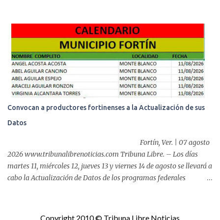
las acciones en favor de las familias fortinenses mediante la
entrega del programa “Atención Alimentaria en los Primeros 1000
Días y Primera Infancia” que inició este miércoles en la cabecera
municipal. Se trata de una estrategia que busca contribuir al
desarrollo y la nutrición de niñas, niños y mujeres en esta
importante etapa de vida. Durante la jornada, en la explanada del
Súper Ahorros, el director del organismo asistencial, Lic. Carlos
Adiel Pereda, realizó un recorrido por las sedes de entre...
Convocan a productores fortinenses a la Actualización de sus
Datos
Fortín, Ver. | 07 agosto
2026 www.tribunalibrenoticias.com Tribuna Libre. – Los días
martes 11, miércoles 12, jueves 13 y viernes 14 de agosto se llevará a
cabo la Actualización de Datos de los programas federales
“Producción para el Bienestar” y “Fertilizantes para el Bienestar”,
por lo que, el Ayuntamiento de Fortín que preside el alcalde,
Alfonso Efraín Marín Delfín, informa a las y los productores del
Copyright 2010 © Tribuna Libre Noticias