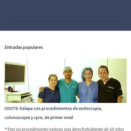
C
o
m
e
n
t
Entradas populares
a
r
i
o
s
ISSSTE-Xalapa con procedimientos de endoscopia,
colonoscopia y cpre, de primer nivel
*Tras un procedimiento exitoso, una derechohabiente de 40 años