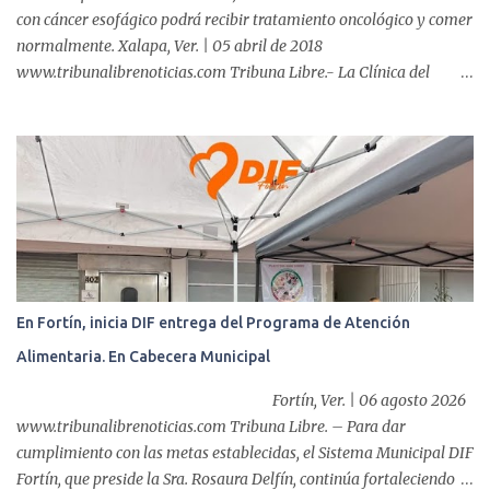
con cáncer esofágico podrá recibir tratamiento oncológico y comer
normalmente. Xalapa, Ver. | 05 abril de 2018
www.tribunalibrenoticias.com Tribuna Libre.- La Clínica del
ISSSTE de Xalapa es de las únicas en el Estado que ha realizado
más de 2 mil procedimientos endoscópicos anuales entre los que se
incluyen endoscopia, colonoscopia y colangiopancreatografía
retrógrada endoscópica (CPRE), con equipo de alta tecnología de
videoendoscopia gástrica y con especialistas certificados. Además
se cuenta con endoscopios de última tecnología que permiten
diagnósticos con mayor certeza y sin dolor para el paciente, a
través de la atención de un equipo de profesionales
multidisciplinario: tres endoscopistas, anestesiólogo y personal
En Fortín, inicia DIF entrega del Programa de Atención
auxiliar y de enfermería. En esta semana, se realizó un nuevo caso
Alimentaria. En Cabecera Municipal
de éxito, pues a través de la colocación de un stent metálico
esofágico, una derechohabiente con un tumor en el ...
Fortín, Ver. | 06 agosto 2026
www.tribunalibrenoticias.com Tribuna Libre. – Para dar
cumplimiento con las metas establecidas, el Sistema Municipal DIF
Fortín, que preside la Sra. Rosaura Delfín, continúa fortaleciendo