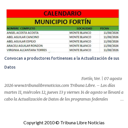
entrega del programa “Atención Alimentaria en los Primeros 1000
Días y Primera Infancia” que inició este miércoles en la cabecera
municipal. Se trata de una estrategia que busca contribuir al
desarrollo y la nutrición de niñas, niños y mujeres en esta
importante etapa de vida. Durante la jornada, en la explanada del
Súper Ahorros, el director del organismo asistencial, Lic. Carlos
Adiel Pereda, realizó un recorrido por las sedes de entre...
Convocan a productores fortinenses a la Actualización de sus
Datos
Fortín, Ver. | 07 agosto
2026 www.tribunalibrenoticias.com Tribuna Libre. – Los días
martes 11, miércoles 12, jueves 13 y viernes 14 de agosto se llevará a
cabo la Actualización de Datos de los programas federales
“Producción para el Bienestar” y “Fertilizantes para el Bienestar”,
por lo que, el Ayuntamiento de Fortín que preside el alcalde,
Alfonso Efraín Marín Delfín, informa a las y los productores del
Copyright 2010 © Tribuna Libre Noticias
municipio sobre este proceso que realizará la Secretaría de