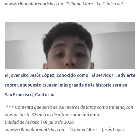
www.tribunalibrenoticias.com Tribuna Libre.- La Clínica del
ISSSTE de Xalapa es de las únicas en el Estado que ha realizado
más de 2 mil procedimientos endoscópicos anuales entre los que se
incluyen endoscopia, colonoscopia y colangiopancreatografía
retrógrada endoscópica (CPRE), con equipo de alta tecnología de
videoendoscopia gástrica y con especialistas certificados. Además
se cuenta con endoscopios de última tecnología que permiten
diagnósticos con mayor certeza y sin dolor para el paciente, a
través de la atención de un equipo de profesionales
multidisciplinario: tres endoscopistas, anestesiólogo y personal
El jovencito Jesús López, conocido como "El servidor", advierte
auxiliar y de enfermería. En esta semana, se realizó un nuevo caso
sobre un supuesto tsunami más grande de la historia será en
de éxito, pues a través de la colocación de un stent metálico
esofágico, una derechohabiente con un tumor en el ...
San Francisco, California
*** Comenta que sería de 8.8 metros de largo como mínimo, con
olas de hasta 32 metros de altura como máximo.
Ciudad de México | 01 julio de 2026
www.tribunalibrenoticias.com Tribuna Libre. - Jesús López
asegura recibir mensajes del Espíritu Santo, y advierte una nueva