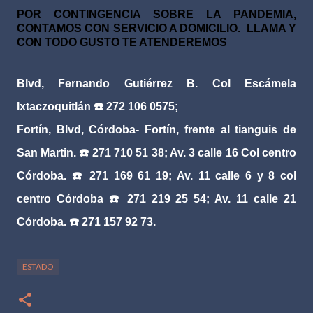
POR CONTINGENCIA SOBRE LA PANDEMIA,
CONTAMOS CON SERVICIO A DOMICILIO. LLAMA Y
CON TODO GUSTO TE ATENDEREMOS
Blvd, Fernando Gutiérrez B. Col Escámela
Ixtaczoquitlán
☎
️ 272 106 0575;
Fortín, Blvd, Córdoba- Fortín, frente al tianguis de
San Martin.
☎
️ 271 710 51 38; Av. 3 calle 16 Col centro
Córdoba.
☎
️ 271 169 61 19; Av. 11 calle 6 y 8 col
centro Córdoba
☎
️ 271 219 25 54; Av. 11 calle 21
Córdoba.
☎
️ 271 157 92 73.
ESTADO