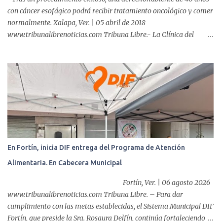
con cáncer esofágico podrá recibir tratamiento oncológico y comer
normalmente. Xalapa, Ver. | 05 abril de 2018
www.tribunalibrenoticias.com Tribuna Libre.- La Clínica del
ISSSTE de Xalapa es de las únicas en el Estado que ha realizado
más de 2 mil procedimientos endoscópicos anuales entre los que se
incluyen endoscopia, colonoscopia y colangiopancreatografía
retrógrada endoscópica (CPRE), con equipo de alta tecnología de
videoendoscopia gástrica y con especialistas certificados. Además
se cuenta con endoscopios de última tecnología que permiten
diagnósticos con mayor certeza y sin dolor para el paciente, a
través de la atención de un equipo de profesionales
multidisciplinario: tres endoscopistas, anestesiólogo y personal
En Fortín, inicia DIF entrega del Programa de Atención
auxiliar y de enfermería. En esta semana, se realizó un nuevo caso
Alimentaria. En Cabecera Municipal
de éxito, pues a través de la colocación de un stent metálico
esofágico, una derechohabiente con un tumor en el ...
Fortín, Ver. | 06 agosto 2026
www.tribunalibrenoticias.com Tribuna Libre. – Para dar
cumplimiento con las metas establecidas, el Sistema Municipal DIF
Fortín, que preside la Sra. Rosaura Delfín, continúa fortaleciendo