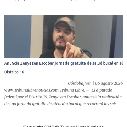
las acciones en favor de las familias fortinenses mediante la
entrega del programa “Atención Alimentaria en los Primeros 1000
Días y Primera Infancia” que inició este miércoles en la cabecera
municipal. Se trata de una estrategia que busca contribuir al
desarrollo y la nutrición de niñas, niños y mujeres en esta
importante etapa de vida. Durante la jornada, en la explanada del
Súper Ahorros, el director del organismo asistencial, Lic. Carlos
Adiel Pereda, realizó un recorrido por las sedes de entre...
Anuncia Zenyazen Escobar jornada gratuita de salud bucal en el
Distrito 16
Córdoba, Ver. | 06 agosto 2026
www.tribunalibrenoticias.com Tribuna Libre. – El diputado
federal por el Distrito 16, Zenyazen Escobar, anunció la realización
de una jornada gratuita de atención bucal que recorrerá los seis
municipios del distrito del 10 al 15 de agosto, con el propósito de
acercar servicios odontológicos a la población y contribuir al
cuidado de la salud. Bajo el lema "Distrito 16, donde nacen las
Copyright 2010 © Tribuna Libre Noticias