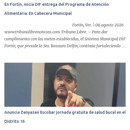
multidisciplinario: tres endoscopistas, anestesiólogo y personal
En Fortín, inicia DIF entrega del Programa de Atención
auxiliar y de enfermería. En esta semana, se realizó un nuevo caso
Alimentaria. En Cabecera Municipal
de éxito, pues a través de la colocación de un stent metálico
esofágico, una derechohabiente con un tumor en el ...
Fortín, Ver. | 06 agosto 2026
www.tribunalibrenoticias.com Tribuna Libre. – Para dar
cumplimiento con las metas establecidas, el Sistema Municipal DIF
Fortín, que preside la Sra. Rosaura Delfín, continúa fortaleciendo
las acciones en favor de las familias fortinenses mediante la
entrega del programa “Atención Alimentaria en los Primeros 1000
Días y Primera Infancia” que inició este miércoles en la cabecera
municipal. Se trata de una estrategia que busca contribuir al
desarrollo y la nutrición de niñas, niños y mujeres en esta
importante etapa de vida. Durante la jornada, en la explanada del
Súper Ahorros, el director del organismo asistencial, Lic. Carlos
Adiel Pereda, realizó un recorrido por las sedes de entre...
Anuncia Zenyazen Escobar jornada gratuita de salud bucal en el
Distrito 16