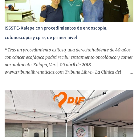
s
ISSSTE-Xalapa con procedimientos de endoscopia,
colonoscopia y cpre, de primer nivel
*Tras un procedimiento exitoso, una derechohabiente de 40 años
con cáncer esofágico podrá recibir tratamiento oncológico y comer
normalmente. Xalapa, Ver. | 05 abril de 2018
www.tribunalibrenoticias.com Tribuna Libre.- La Clínica del
ISSSTE de Xalapa es de las únicas en el Estado que ha realizado
más de 2 mil procedimientos endoscópicos anuales entre los que se
incluyen endoscopia, colonoscopia y colangiopancreatografía
retrógrada endoscópica (CPRE), con equipo de alta tecnología de
videoendoscopia gástrica y con especialistas certificados. Además
se cuenta con endoscopios de última tecnología que permiten
diagnósticos con mayor certeza y sin dolor para el paciente, a
través de la atención de un equipo de profesionales