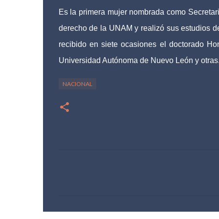
Es la primera mujer nombrada como Secretari
derecho de la UNAM y realizó sus estudios de
recibido en siete ocasiones el doctorado H
Universidad Autónoma de Nuevo León y otras
NACIONAL
C
o
m
e