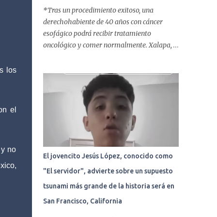
*Tras un procedimiento exitoso, una
derechohabiente de 40 años con cáncer
esofágico podrá recibir tratamiento
oncológico y comer normalmente. Xalapa,
Ver. | 05 abril de 2018
www.tribunalibrenoticias.com Tribuna
s los
Libre.- La Clínica del ISSSTE de Xalapa es de
las únicas en el Estado que ha realizado más
de 2 mil procedimientos endoscópicos
on el
anuales entre los que se incluyen
endoscopia, colonoscopia y
colangiopancreatografía retrógrada
 y no
endoscópica (CPRE), con equipo de alta
El jovencito Jesús López, conocido como
tecnología de videoendoscopia gástrica y
xico,
"El servidor", advierte sobre un supuesto
con especialistas certificados. Además se
cuenta con endoscopios de última tecnología
tsunami más grande de la historia será en
que permiten diagnósticos con mayor
San Francisco, California
certeza y sin dolor para el paciente, a través