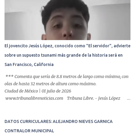
retrógrada endoscópica (CPRE), con equipo de alta tecnología de
videoendoscopia gástrica y con especialistas certificados. Además
se cuenta con endoscopios de última tecnología que permiten
diagnósticos con mayor certeza y sin dolor para el paciente, a
través de la atención de un equipo de profesionales
multidisciplinario: tres endoscopistas, anestesiólogo y personal
El jovencito Jesús López, conocido como "El servidor", advierte
auxiliar y de enfermería. En esta semana, se realizó un nuevo caso
sobre un supuesto tsunami más grande de la historia será en
de éxito, pues a través de la colocación de un stent metálico
esofágico, una derechohabiente con un tumor en el ...
San Francisco, California
*** Comenta que sería de 8.8 metros de largo como mínimo, con
olas de hasta 32 metros de altura como máximo.
Ciudad de México | 01 julio de 2026
www.tribunalibrenoticias.com Tribuna Libre. - Jesús López
asegura recibir mensajes del Espíritu Santo, y advierte una nueva
profecía que surgirá en el mar, luego de haber vaticinado los
terremotos gemelos que azotaron a Venezuela que suma
DATOS CURRICULARES: ALEJANDRO NIEVES GARNICA
preliminar 1,500 fallecidos, y unas 50,000 personas
CONTRALOR MUNICIPAL
desaparecidas, según estimaciones de la ONU. En la profecía