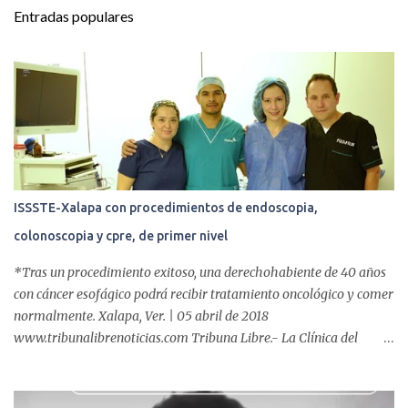
t
Entradas populares
a
r
i
o
s
ISSSTE-Xalapa con procedimientos de endoscopia,
colonoscopia y cpre, de primer nivel
*Tras un procedimiento exitoso, una derechohabiente de 40 años
con cáncer esofágico podrá recibir tratamiento oncológico y comer
normalmente. Xalapa, Ver. | 05 abril de 2018
www.tribunalibrenoticias.com Tribuna Libre.- La Clínica del
ISSSTE de Xalapa es de las únicas en el Estado que ha realizado
más de 2 mil procedimientos endoscópicos anuales entre los que se
incluyen endoscopia, colonoscopia y colangiopancreatografía