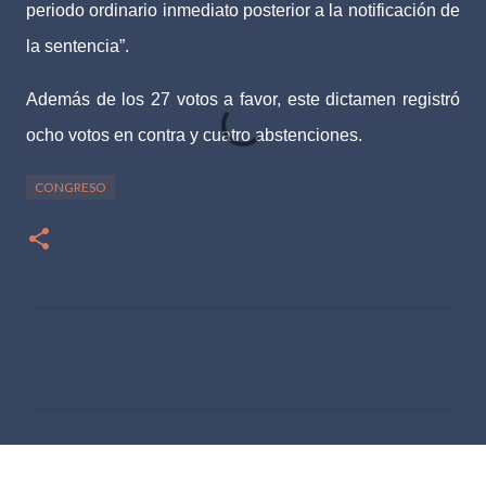
periodo ordinario inmediato posterior a la notificación de
la sentencia”.
Además de los 27 votos a favor, este dictamen registró
ocho votos en contra y cuatro abstenciones.
CONGRESO
C
o
m
e
n