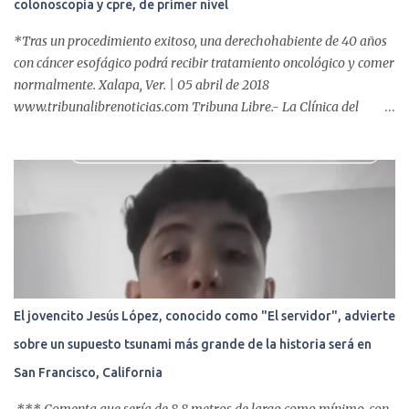
colonoscopia y cpre, de primer nivel
*Tras un procedimiento exitoso, una derechohabiente de 40 años
con cáncer esofágico podrá recibir tratamiento oncológico y comer
normalmente. Xalapa, Ver. | 05 abril de 2018
www.tribunalibrenoticias.com Tribuna Libre.- La Clínica del
ISSSTE de Xalapa es de las únicas en el Estado que ha realizado
más de 2 mil procedimientos endoscópicos anuales entre los que se
incluyen endoscopia, colonoscopia y colangiopancreatografía
retrógrada endoscópica (CPRE), con equipo de alta tecnología de
videoendoscopia gástrica y con especialistas certificados. Además
se cuenta con endoscopios de última tecnología que permiten
diagnósticos con mayor certeza y sin dolor para el paciente, a
través de la atención de un equipo de profesionales
multidisciplinario: tres endoscopistas, anestesiólogo y personal
El jovencito Jesús López, conocido como "El servidor", advierte
auxiliar y de enfermería. En esta semana, se realizó un nuevo caso
sobre un supuesto tsunami más grande de la historia será en
de éxito, pues a través de la colocación de un stent metálico
esofágico, una derechohabiente con un tumor en el ...
San Francisco, California