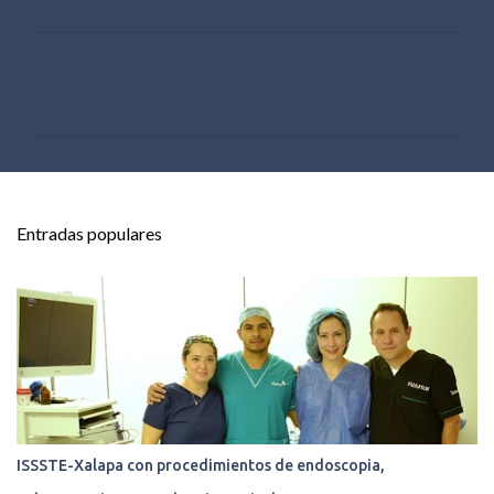
C
o
m
e
n
t
Entradas populares
a
r
i
o
s
ISSSTE-Xalapa con procedimientos de endoscopia,