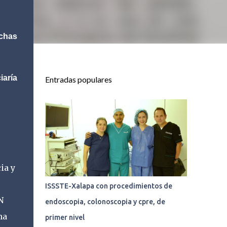
chas
iaría
Entradas populares
ia y
ISSSTE-Xalapa con procedimientos de
N
endoscopia, colonoscopia y cpre, de
na
primer nivel