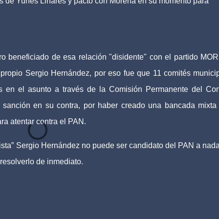
nes de Yunes Linares y pactó con Morena en su momento para
o beneficiado de esa relación "disidente" con el partido M
 propio Sergio Hernández, por eso fue que 11 comités munici
s en el asunto a través de la Comisión Permanente del Co
de sanción en su contra, por haber creado una bancada mixta
a atentar contra el PAN.
ista” Sergio Hernández no puede ser candidato del PAN a nada!
esolverlo de inmediato.