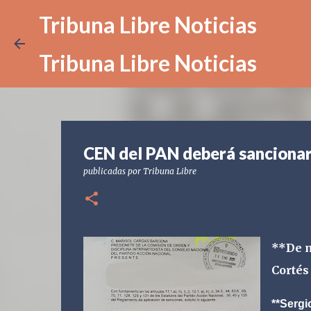
Tribuna Libre Noticias
Tribuna Libre Noticias
CEN del PAN deberá sancionar
publicadas por
Tribuna Libre
**De n
Cortés
**Serg