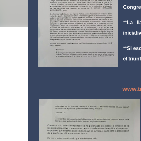
Congre
**La l
iniciat
**Si es
el triu
www.tr