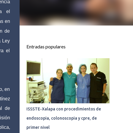
encia
a el
as en
ón de
a Ley
Entradas populares
ra el
o, en
tínez
al de
ISSSTE-Xalapa con procedimientos de
sión
endoscopia, colonoscopia y cpre, de
lica,
primer nivel