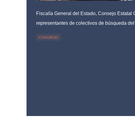
Fiscalía General del Estado, Consejo Estatal 
representantes de colectivos de búsqueda del
CONGRESO
C
o
m
e
n
t