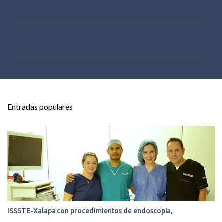
C
o
m
e
n
t
Entradas populares
a
r
i
o
s
ISSSTE-Xalapa con procedimientos de endoscopia,