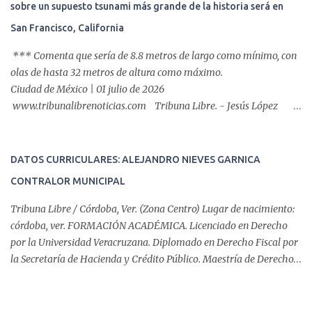
sobre un supuesto tsunami más grande de la historia será en
de éxito, pues a través de la colocación de un stent metálico
esofágico, una derechohabiente con un tumor en el ...
San Francisco, California
*** Comenta que sería de 8.8 metros de largo como mínimo, con
olas de hasta 32 metros de altura como máximo.
Ciudad de México | 01 julio de 2026
www.tribunalibrenoticias.com Tribuna Libre. - Jesús López
asegura recibir mensajes del Espíritu Santo, y advierte una nueva
profecía que surgirá en el mar, luego de haber vaticinado los
terremotos gemelos que azotaron a Venezuela que suma
DATOS CURRICULARES: ALEJANDRO NIEVES GARNICA
preliminar 1,500 fallecidos, y unas 50,000 personas
CONTRALOR MUNICIPAL
desaparecidas, según estimaciones de la ONU. En la profecía
publicada en su cuenta de Tiktok, ‘El servidor’ hizo una serie de
Tribuna Libre / Córdoba, Ver. (Zona Centro) Lugar de nacimiento:
predicciones basadas en pasajes y personajes bíblicos, como el
córdoba, ver. FORMACIÓN ACADÉMICA. Licenciado en Derecho
Leviatán que “destruirá Babilonia, que representa Nueva York, y
por la Universidad Veracruzana. Diplomado en Derecho Fiscal por
las bestias del fin del mundo saldrán y engañarán a los humanos a
la Secretaría de Hacienda y Crédito Público. Maestría de Derecho
confiar en ellos”. De manera que "El servidor" comunicó que el
Fiscal por la Escuela Libre de Derecho. DATOS
Leviatán sería e...
COMPLEMENTARIOS: Jefe del Departamento de Asistencia al
Contribuyente en la Administración Local de Asistencia de