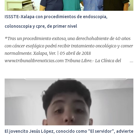
ISSSTE-Xalapa con procedimientos de endoscopia,
colonoscopia y cpre, de primer nivel
*Tras un procedimiento exitoso, una derechohabiente de 40 años
con cáncer esofágico podrá recibir tratamiento oncológico y comer
normalmente. Xalapa, Ver. | 05 abril de 2018
www.tribunalibrenoticias.com Tribuna Libre.- La Clínica del
ISSSTE de Xalapa es de las únicas en el Estado que ha realizado
más de 2 mil procedimientos endoscópicos anuales entre los que se
incluyen endoscopia, colonoscopia y colangiopancreatografía
retrógrada endoscópica (CPRE), con equipo de alta tecnología de
videoendoscopia gástrica y con especialistas certificados. Además
se cuenta con endoscopios de última tecnología que permiten
diagnósticos con mayor certeza y sin dolor para el paciente, a
través de la atención de un equipo de profesionales
multidisciplinario: tres endoscopistas, anestesiólogo y personal
El jovencito Jesús López, conocido como "El servidor", advierte
auxiliar y de enfermería. En esta semana, se realizó un nuevo caso