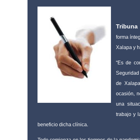
Tribuna 
forma ínte
Xalapa y h
“Es de con
Seguridad 
de Xalapa
ocasión, 
una situa
trabajo y 
beneficio dicha clínica.
Todo comienza en los tiempos de la pandemia