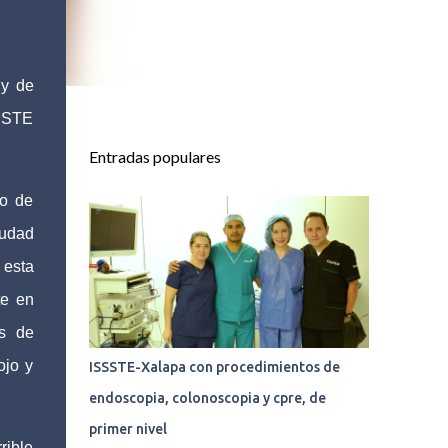
 y de
SSSTE
Entradas populares
to de
iudad
 esta
te en
es de
ojo y
ISSSTE-Xalapa con procedimientos de
endoscopia, colonoscopia y cpre, de
primer nivel
rible