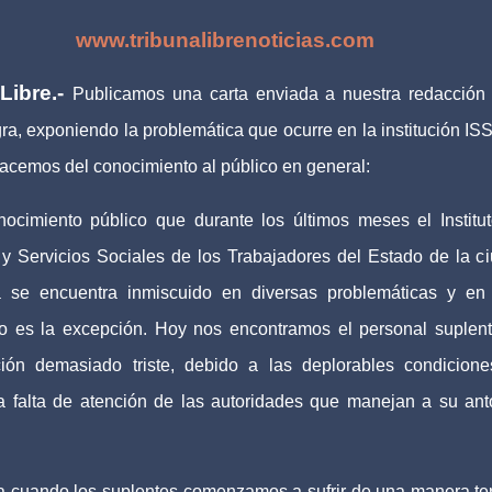
www.tribunalibrenoticias.com
Libre.-
Publicamos una carta enviada a nuestra redacción
gra, exponiendo la problemática que ocurre en la institución I
acemos del conocimiento al público en general:
ocimiento público que durante los últimos meses el Institu
y Servicios Sociales de los Trabajadores del Estado de la c
 se encuentra inmiscuido en diversas problemáticas y en
no es la excepción. Hoy nos encontramos el personal suplen
ción demasiado triste, debido a las deplorables condicion
la falta de atención de las autoridades que manejan a su ant
 cuando los suplentes comenzamos a sufrir de una manera ter