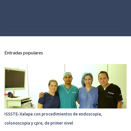
C
o
m
e
n
t
Entradas populares
a
r
i
o
s
ISSSTE-Xalapa con procedimientos de endoscopia,
colonoscopia y cpre, de primer nivel