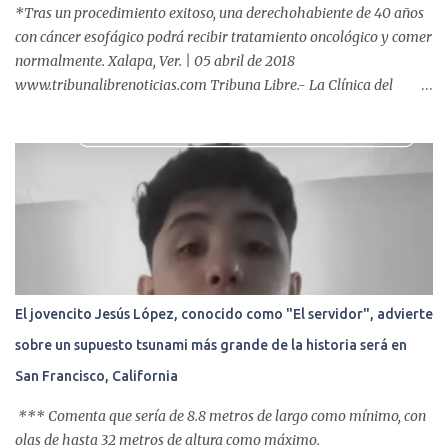
*Tras un procedimiento exitoso, una derechohabiente de 40 años
con cáncer esofágico podrá recibir tratamiento oncológico y comer
normalmente. Xalapa, Ver. | 05 abril de 2018
www.tribunalibrenoticias.com Tribuna Libre.- La Clínica del
ISSSTE de Xalapa es de las únicas en el Estado que ha realizado
más de 2 mil procedimientos endoscópicos anuales entre los que se
incluyen endoscopia, colonoscopia y colangiopancreatografía
retrógrada endoscópica (CPRE), con equipo de alta tecnología de
videoendoscopia gástrica y con especialistas certificados. Además
se cuenta con endoscopios de última tecnología que permiten
diagnósticos con mayor certeza y sin dolor para el paciente, a
través de la atención de un equipo de profesionales
multidisciplinario: tres endoscopistas, anestesiólogo y personal
El jovencito Jesús López, conocido como "El servidor", advierte
auxiliar y de enfermería. En esta semana, se realizó un nuevo caso
sobre un supuesto tsunami más grande de la historia será en
de éxito, pues a través de la colocación de un stent metálico
esofágico, una derechohabiente con un tumor en el ...
San Francisco, California
*** Comenta que sería de 8.8 metros de largo como mínimo, con
olas de hasta 32 metros de altura como máximo.