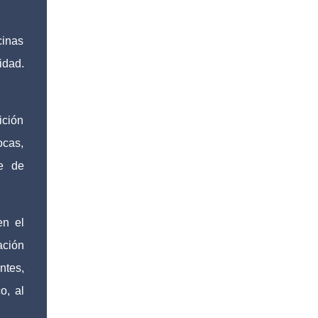
DIF Fortín, que preside la Sra. Rosaura
Delfín, continúa fortaleciendo las acciones
cinas
en favor de las familias fortinenses
vidad.
mediante la entrega del programa “Atención
Alimentaria en los Primeros 1000 Días y
Primera Infancia” que inició este miércoles
en la cabecera municipal. Se trata de una
ición
estrategia que busca contribuir al desarrollo
ocas,
y la nutrición de niñas, niños y mujeres en
e de
esta importante etapa de vida. Durante la
jornada, en la explanada del Súper Ahorros,
el director del organismo asistencial, Lic.
Carlos Adiel Pereda, realizó un recorrido por
en el
las sedes de entre...
ación
ntes,
o, al