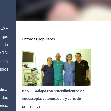
 LXV
y que
Entradas populares
ir la
SARS-
las y
tidos
lica,
ISSSTE-Xalapa con procedimientos de
didas
endoscopia, colonoscopia y cpre, de
encia
primer nivel