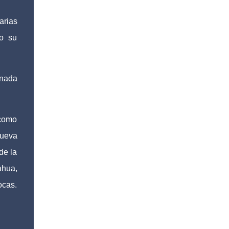
arias
jo su
rnada
 como
nueva
de la
ahua,
ocas.