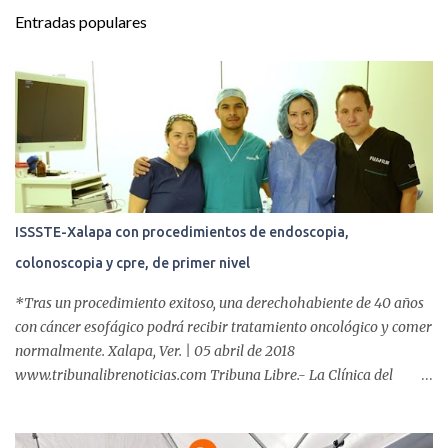
t
Entradas populares
a
r
i
o
s
ISSSTE-Xalapa con procedimientos de endoscopia,
colonoscopia y cpre, de primer nivel
*Tras un procedimiento exitoso, una derechohabiente de 40 años
con cáncer esofágico podrá recibir tratamiento oncológico y comer
normalmente. Xalapa, Ver. | 05 abril de 2018
www.tribunalibrenoticias.com Tribuna Libre.- La Clínica del
ISSSTE de Xalapa es de las únicas en el Estado que ha realizado
más de 2 mil procedimientos endoscópicos anuales entre los que se
incluyen endoscopia, colonoscopia y colangiopancreatografía