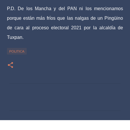
P.D. De los Mancha y del PAN ni los mencionamos
porque están más fríos que las nalgas de un Pingüino
de cara al proceso electoral 2021 por la alcaldía de
Tuxpan.
POLITICA
C
o
m
e
n