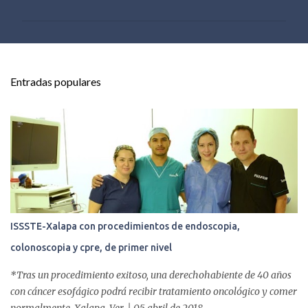
m
e
n
t
Entradas populares
a
r
i
o
s
ISSSTE-Xalapa con procedimientos de endoscopia,
colonoscopia y cpre, de primer nivel
*Tras un procedimiento exitoso, una derechohabiente de 40 años
con cáncer esofágico podrá recibir tratamiento oncológico y comer