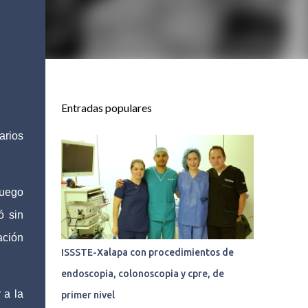
Entradas populares
arios
luego
ó sin
ación
ISSSTE-Xalapa con procedimientos de
endoscopia, colonoscopia y cpre, de
 a la
primer nivel