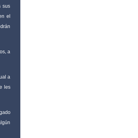
s sus
cabo la Actualización de Datos de los
programas federales “Producción para el
en el
Bienestar” y “Fertilizantes para el
ndrán
Bienestar”, por lo que, el Ayuntamiento de
Fortín que preside el alcalde, Alfonso Efraín
Marín Delfín, informa a las y los
productores del municipio sobre este
os, a
proceso que realizará la Secretaría de
Agricultura, a través del CADER Córdoba. De
acuerdo a la información oficial, la
ual a
convocatoria está dirigida a productores de
e les
caña, café, maíz y frijol. Este trámite es
indispensable para mantener vigente el
regist...
egado
algún