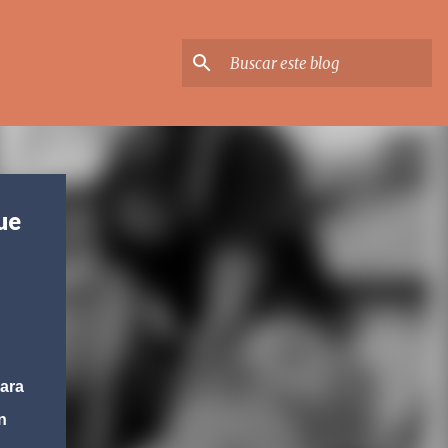
ue
ara
n