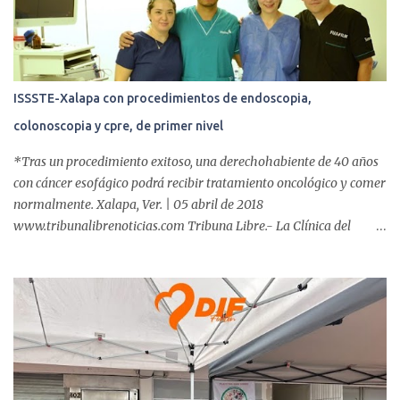
o
s
ISSSTE-Xalapa con procedimientos de endoscopia,
colonoscopia y cpre, de primer nivel
*Tras un procedimiento exitoso, una derechohabiente de 40 años
con cáncer esofágico podrá recibir tratamiento oncológico y comer
normalmente. Xalapa, Ver. | 05 abril de 2018
www.tribunalibrenoticias.com Tribuna Libre.- La Clínica del
ISSSTE de Xalapa es de las únicas en el Estado que ha realizado
más de 2 mil procedimientos endoscópicos anuales entre los que se
incluyen endoscopia, colonoscopia y colangiopancreatografía
retrógrada endoscópica (CPRE), con equipo de alta tecnología de
videoendoscopia gástrica y con especialistas certificados. Además
se cuenta con endoscopios de última tecnología que permiten
diagnósticos con mayor certeza y sin dolor para el paciente, a
través de la atención de un equipo de profesionales