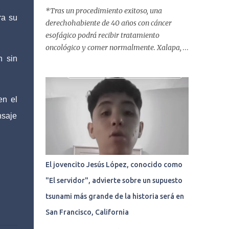
*Tras un procedimiento exitoso, una
ra su
derechohabiente de 40 años con cáncer
esofágico podrá recibir tratamiento
oncológico y comer normalmente. Xalapa,
n sin
Ver. | 05 abril de 2018
www.tribunalibrenoticias.com Tribuna
Libre.- La Clínica del ISSSTE de Xalapa es de
las únicas en el Estado que ha realizado más
en el
de 2 mil procedimientos endoscópicos
nsaje
anuales entre los que se incluyen
endoscopia, colonoscopia y
colangiopancreatografía retrógrada
endoscópica (CPRE), con equipo de alta
El jovencito Jesús López, conocido como
tecnología de videoendoscopia gástrica y
"El servidor", advierte sobre un supuesto
con especialistas certificados. Además se
cuenta con endoscopios de última tecnología
tsunami más grande de la historia será en
que permiten diagnósticos con mayor
San Francisco, California
certeza y sin dolor para el paciente, a través