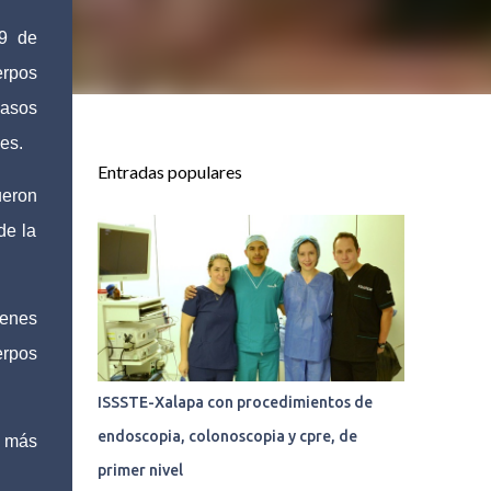
19 de
rpos
casos
es.
Entradas populares
ueron
de la
ienes
erpos
ISSSTE-Xalapa con procedimientos de
endoscopia, colonoscopia y cpre, de
ó más
primer nivel