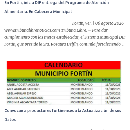
En Fortín, inicia DIF entrega del Programa de Atención
Alimentaria. En Cabecera Municipal
Fortín, Ver. | 06 agosto 2026
www.tribunalibrenoticias.com Tribuna Libre. – Para dar
cumplimiento con las metas establecidas, el Sistema Municipal DIF
Fortín, que preside la Sra. Rosaura Delfín, continúa fortaleciendo
las acciones en favor de las familias fortinenses mediante la
entrega del programa “Atención Alimentaria en los Primeros 1000
Días y Primera Infancia” que inició este miércoles en la cabecera
municipal. Se trata de una estrategia que busca contribuir al
desarrollo y la nutrición de niñas, niños y mujeres en esta
importante etapa de vida. Durante la jornada, en la explanada del
Súper Ahorros, el director del organismo asistencial, Lic. Carlos
Adiel Pereda, realizó un recorrido por las sedes de entre...
Convocan a productores fortinenses a la Actualización de sus
Datos