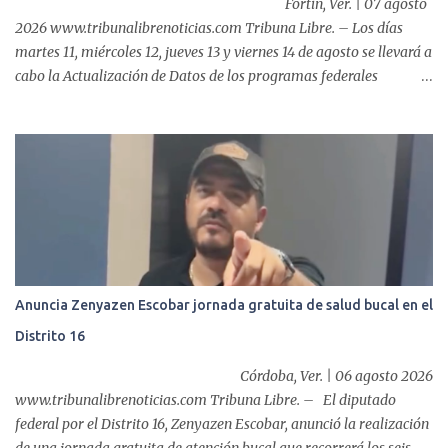
Fortín, Ver. | 07 agosto
2026 www.tribunalibrenoticias.com Tribuna Libre. – Los días
martes 11, miércoles 12, jueves 13 y viernes 14 de agosto se llevará a
cabo la Actualización de Datos de los programas federales
“Producción para el Bienestar” y “Fertilizantes para el Bienestar”,
por lo que, el Ayuntamiento de Fortín que preside el alcalde,
Alfonso Efraín Marín Delfín, informa a las y los productores del
municipio sobre este proceso que realizará la Secretaría de
Agricultura, a través del CADER Córdoba. De acuerdo a la
información oficial, la convocatoria está dirigida a productores de
caña, café, maíz y frijol. Este trámite es indispensable para
mantener vigente el regist...
Anuncia Zenyazen Escobar jornada gratuita de salud bucal en el
Distrito 16
Córdoba, Ver. | 06 agosto 2026
www.tribunalibrenoticias.com Tribuna Libre. – El diputado
federal por el Distrito 16, Zenyazen Escobar, anunció la realización