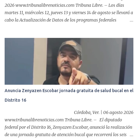
2026 www.tribunalibrenoticias.com Tribuna Libre. – Los días
martes 11, miércoles 12, jueves 13 y viernes 14 de agosto se llevará a
cabo la Actualización de Datos de los programas federales
“Producción para el Bienestar” y “Fertilizantes para el Bienestar”,
por lo que, el Ayuntamiento de Fortín que preside el alcalde,
Alfonso Efraín Marín Delfín, informa a las y los productores del
municipio sobre este proceso que realizará la Secretaría de
Agricultura, a través del CADER Córdoba. De acuerdo a la
información oficial, la convocatoria está dirigida a productores de
caña, café, maíz y frijol. Este trámite es indispensable para
mantener vigente el regist...
Anuncia Zenyazen Escobar jornada gratuita de salud bucal en el
Distrito 16
Córdoba, Ver. | 06 agosto 2026
www.tribunalibrenoticias.com Tribuna Libre. – El diputado
federal por el Distrito 16, Zenyazen Escobar, anunció la realización
de una jornada gratuita de atención bucal que recorrerá los seis