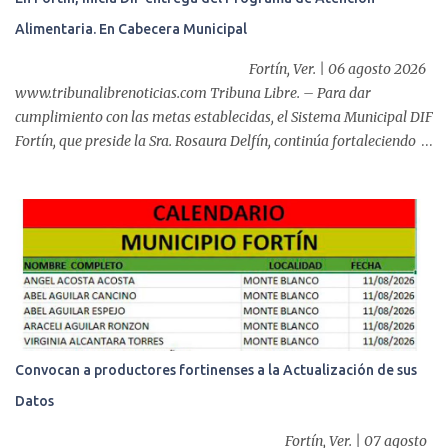
Alimentaria. En Cabecera Municipal
Fortín, Ver. | 06 agosto 2026
www.tribunalibrenoticias.com Tribuna Libre. – Para dar
cumplimiento con las metas establecidas, el Sistema Municipal DIF
Fortín, que preside la Sra. Rosaura Delfín, continúa fortaleciendo
las acciones en favor de las familias fortinenses mediante la
entrega del programa “Atención Alimentaria en los Primeros 1000
Días y Primera Infancia” que inició este miércoles en la cabecera
municipal. Se trata de una estrategia que busca contribuir al
desarrollo y la nutrición de niñas, niños y mujeres en esta
importante etapa de vida. Durante la jornada, en la explanada del
Súper Ahorros, el director del organismo asistencial, Lic. Carlos
Adiel Pereda, realizó un recorrido por las sedes de entre...
Convocan a productores fortinenses a la Actualización de sus
Datos
Fortín, Ver. | 07 agosto