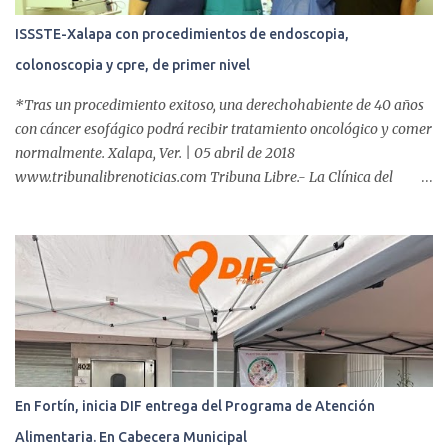
ISSSTE-Xalapa con procedimientos de endoscopia,
colonoscopia y cpre, de primer nivel
*Tras un procedimiento exitoso, una derechohabiente de 40 años
con cáncer esofágico podrá recibir tratamiento oncológico y comer
normalmente. Xalapa, Ver. | 05 abril de 2018
www.tribunalibrenoticias.com Tribuna Libre.- La Clínica del
ISSSTE de Xalapa es de las únicas en el Estado que ha realizado
más de 2 mil procedimientos endoscópicos anuales entre los que se
incluyen endoscopia, colonoscopia y colangiopancreatografía
retrógrada endoscópica (CPRE), con equipo de alta tecnología de
videoendoscopia gástrica y con especialistas certificados. Además
se cuenta con endoscopios de última tecnología que permiten
diagnósticos con mayor certeza y sin dolor para el paciente, a
través de la atención de un equipo de profesionales
multidisciplinario: tres endoscopistas, anestesiólogo y personal
En Fortín, inicia DIF entrega del Programa de Atención
auxiliar y de enfermería. En esta semana, se realizó un nuevo caso
Alimentaria. En Cabecera Municipal
de éxito, pues a través de la colocación de un stent metálico