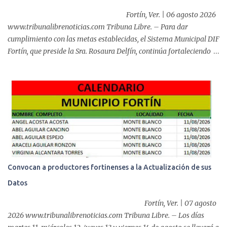
esofágico, una derechohabiente con un tumor en el ...
Fortín, Ver. | 06 agosto 2026
www.tribunalibrenoticias.com Tribuna Libre. – Para dar
cumplimiento con las metas establecidas, el Sistema Municipal DIF
Fortín, que preside la Sra. Rosaura Delfín, continúa fortaleciendo
las acciones en favor de las familias fortinenses mediante la
entrega del programa “Atención Alimentaria en los Primeros 1000
Días y Primera Infancia” que inició este miércoles en la cabecera
municipal. Se trata de una estrategia que busca contribuir al
desarrollo y la nutrición de niñas, niños y mujeres en esta
importante etapa de vida. Durante la jornada, en la explanada del
Súper Ahorros, el director del organismo asistencial, Lic. Carlos
Adiel Pereda, realizó un recorrido por las sedes de entre...
Convocan a productores fortinenses a la Actualización de sus
Datos
Fortín, Ver. | 07 agosto
2026 www.tribunalibrenoticias.com Tribuna Libre. – Los días