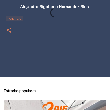
Alejandro Rigoberto Hernández Ríos
POLITICA
C
o
m
e
n
t
Entradas populares
a
r
i