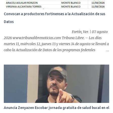
Adiel Pereda, realizó un recorrido por las sedes de entre...
Convocan a productores fortinenses a la Actualización de sus
Datos
Fortín, Ver. | 07 agosto
2026 www.tribunalibrenoticias.com Tribuna Libre. – Los días
martes 11, miércoles 12, jueves 13 y viernes 14 de agosto se llevará a
cabo la Actualización de Datos de los programas federales
“Producción para el Bienestar” y “Fertilizantes para el Bienestar”,
por lo que, el Ayuntamiento de Fortín que preside el alcalde,
Alfonso Efraín Marín Delfín, informa a las y los productores del
municipio sobre este proceso que realizará la Secretaría de
Agricultura, a través del CADER Córdoba. De acuerdo a la
información oficial, la convocatoria está dirigida a productores de
caña, café, maíz y frijol. Este trámite es indispensable para
mantener vigente el regist...
Anuncia Zenyazen Escobar jornada gratuita de salud bucal en el