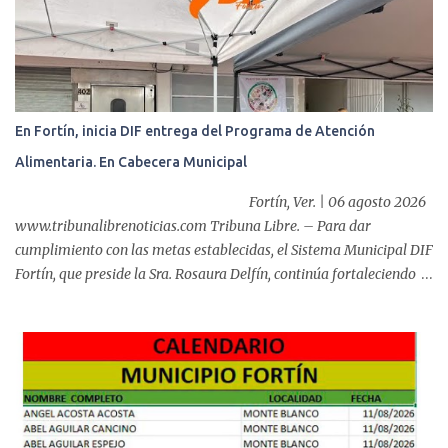
o
s
En Fortín, inicia DIF entrega del Programa de Atención
Alimentaria. En Cabecera Municipal
Fortín, Ver. | 06 agosto 2026
www.tribunalibrenoticias.com Tribuna Libre. – Para dar
cumplimiento con las metas establecidas, el Sistema Municipal DIF
Fortín, que preside la Sra. Rosaura Delfín, continúa fortaleciendo
las acciones en favor de las familias fortinenses mediante la
entrega del programa “Atención Alimentaria en los Primeros 1000
Días y Primera Infancia” que inició este miércoles en la cabecera
municipal. Se trata de una estrategia que busca contribuir al
desarrollo y la nutrición de niñas, niños y mujeres en esta
importante etapa de vida. Durante la jornada, en la explanada del
Súper Ahorros, el director del organismo asistencial, Lic. Carlos