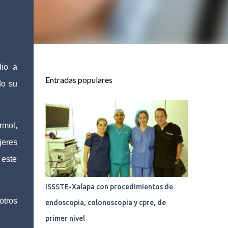
dio a
Entradas populares
do su
rmol,
jeres
 este
ISSSTE-Xalapa con procedimientos de
otros
endoscopia, colonoscopia y cpre, de
.
primer nivel