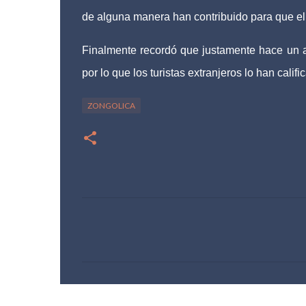
de alguna manera han contribuido para que el
Finalmente recordó que justamente hace un a
por lo que los turistas extranjeros lo han calif
ZONGOLICA
C
o
m
e
n