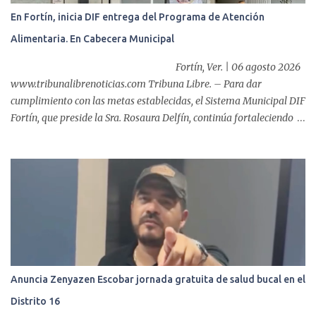
multidisciplinario: tres endoscopistas, anestesiólogo y personal
En Fortín, inicia DIF entrega del Programa de Atención
auxiliar y de enfermería. En esta semana, se realizó un nuevo caso
Alimentaria. En Cabecera Municipal
de éxito, pues a través de la colocación de un stent metálico
esofágico, una derechohabiente con un tumor en el ...
Fortín, Ver. | 06 agosto 2026
www.tribunalibrenoticias.com Tribuna Libre. – Para dar
cumplimiento con las metas establecidas, el Sistema Municipal DIF
Fortín, que preside la Sra. Rosaura Delfín, continúa fortaleciendo
las acciones en favor de las familias fortinenses mediante la
entrega del programa “Atención Alimentaria en los Primeros 1000
Días y Primera Infancia” que inició este miércoles en la cabecera
municipal. Se trata de una estrategia que busca contribuir al
desarrollo y la nutrición de niñas, niños y mujeres en esta
importante etapa de vida. Durante la jornada, en la explanada del
Súper Ahorros, el director del organismo asistencial, Lic. Carlos
Adiel Pereda, realizó un recorrido por las sedes de entre...
Anuncia Zenyazen Escobar jornada gratuita de salud bucal en el
Distrito 16