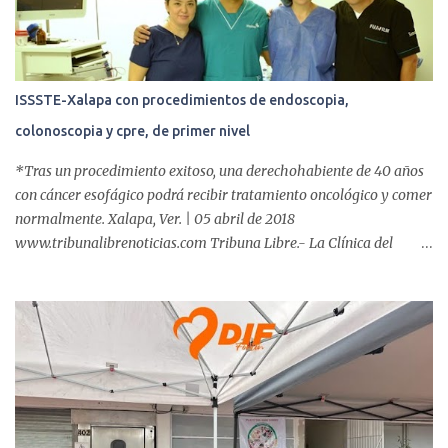
s
ISSSTE-Xalapa con procedimientos de endoscopia,
colonoscopia y cpre, de primer nivel
*Tras un procedimiento exitoso, una derechohabiente de 40 años
con cáncer esofágico podrá recibir tratamiento oncológico y comer
normalmente. Xalapa, Ver. | 05 abril de 2018
www.tribunalibrenoticias.com Tribuna Libre.- La Clínica del
ISSSTE de Xalapa es de las únicas en el Estado que ha realizado
más de 2 mil procedimientos endoscópicos anuales entre los que se
incluyen endoscopia, colonoscopia y colangiopancreatografía
retrógrada endoscópica (CPRE), con equipo de alta tecnología de
videoendoscopia gástrica y con especialistas certificados. Además
se cuenta con endoscopios de última tecnología que permiten
diagnósticos con mayor certeza y sin dolor para el paciente, a
través de la atención de un equipo de profesionales