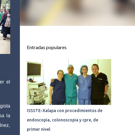
Entradas populares
er el
gista
ISSSTE-Xalapa con procedimientos de
sa la
endoscopia, colonoscopia y cpre, de
ínez,
primer nivel
.