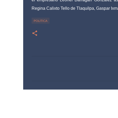
Regina Calixto Tello de Tlaquilpa, Gaspar Ix
POLITICA
C
o
m
e
n
t
a
r