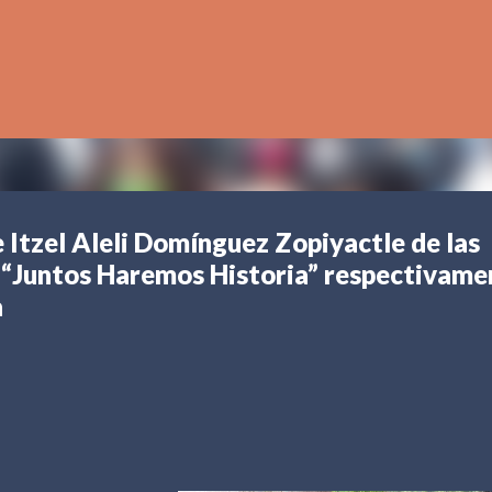
Ir al contenido principal
 Itzel Aleli Domínguez Zopiyactle de las
y “Juntos Haremos Historia” respectivame
a