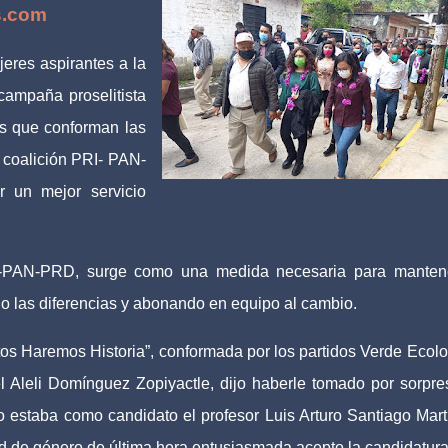
s.com
eres aspirantes a la
 campaña proselitista
os que conforman las
a coalición PRI- PAN-
r un mejor servicio
PRI-PAN-PRD, surge como una medida necesaria para manten
lado las diferencias y abonando en equipo al cambio.
ntos Haremos Historia”, conformada por los partidos Verde Ecolo
l Aleli Domínguez Zopiyactle, dijo haberle tomado por sorpre
 estaba como candidato el profesor Luis Arturo Santiago Mart
ad de género de última hora entusiasmada acepto la candidatura