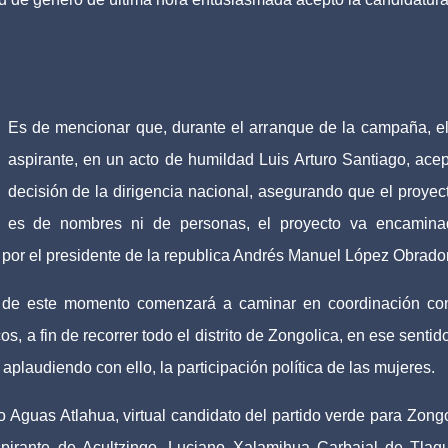
Es de mencionar que, durante el arranque de la campaña, el
aspirante, en un acto de humildad Luis Arturo Santiago, acep
decisión de la dirigencia nacional, asegurando que el proyec
es de nombres ni de personas, el proyecto va encamin
 por el presidente de la republica Andrés Manuel López Obrado
tir de este momento comenzará a caminar en coordinación co
os, a fin de recorrer todo el distrito de Zongolica, en ese sentido
aplaudiendo con ello, la participación política de las mujeres.
 Aguas Atlahua, virtual candidato del partido verde para Zongo
irante de Acultzingo, Luciano Xalamihua Carbajal de Tlaqu