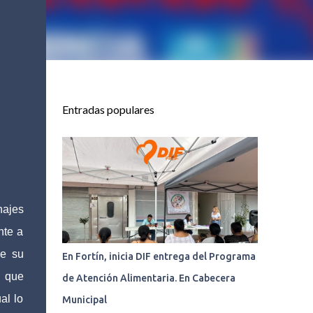
Entradas populares
najes
nte a
de su
En Fortín, inicia DIF entrega del Programa
o que
de Atención Alimentaria. En Cabecera
al lo
Municipal