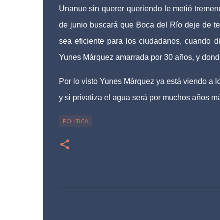
Unanue sin querer queriendo le metió tremend
de junio buscará que Boca del Río deje de ten
sea eficiente para los ciudadanos, cuando d
Yunes Márquez amarrada por 30 años, y donde 
Por lo visto Yunes Márquez ya está viendo a l
y si privatiza el agua será por muchos años m
POLITICA
C
o