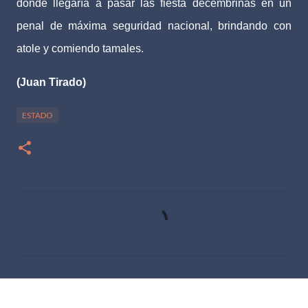
donde llegaría a pasar las fiesta decembrinas en un
penal de máxima seguridad nacional, brindando con
atole y comiendo tamales.
(Juan Tirado)
ESTADO
C
o
m
e
n