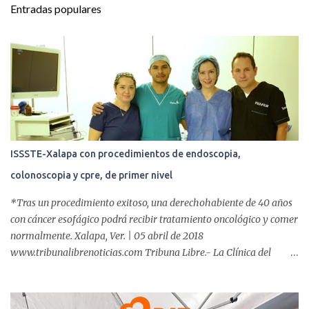
t
Entradas populares
a
r
i
o
s
ISSSTE-Xalapa con procedimientos de endoscopia,
colonoscopia y cpre, de primer nivel
*Tras un procedimiento exitoso, una derechohabiente de 40 años
con cáncer esofágico podrá recibir tratamiento oncológico y comer
normalmente. Xalapa, Ver. | 05 abril de 2018
www.tribunalibrenoticias.com Tribuna Libre.- La Clínica del
ISSSTE de Xalapa es de las únicas en el Estado que ha realizado
más de 2 mil procedimientos endoscópicos anuales entre los que se
incluyen endoscopia, colonoscopia y colangiopancreatografía