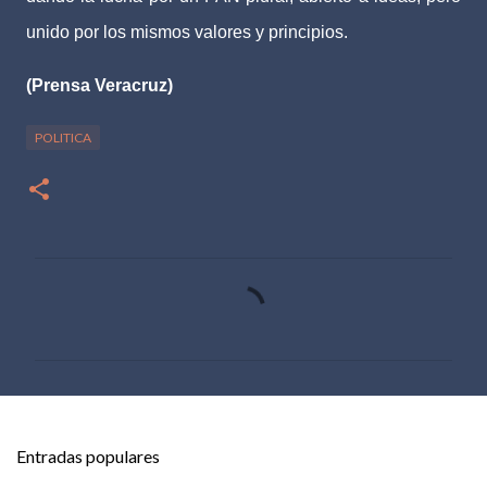
unido por los mismos valores y principios.
(Prensa Veracruz)
POLITICA
C
o
m
e
n
t
Entradas populares
a