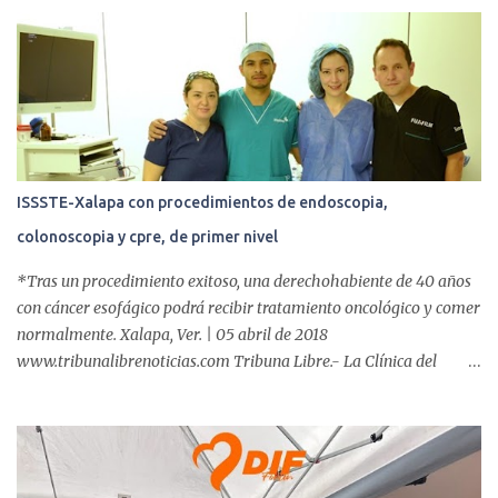
r
i
o
s
ISSSTE-Xalapa con procedimientos de endoscopia,
colonoscopia y cpre, de primer nivel
*Tras un procedimiento exitoso, una derechohabiente de 40 años
con cáncer esofágico podrá recibir tratamiento oncológico y comer
normalmente. Xalapa, Ver. | 05 abril de 2018
www.tribunalibrenoticias.com Tribuna Libre.- La Clínica del
ISSSTE de Xalapa es de las únicas en el Estado que ha realizado
más de 2 mil procedimientos endoscópicos anuales entre los que se
incluyen endoscopia, colonoscopia y colangiopancreatografía
retrógrada endoscópica (CPRE), con equipo de alta tecnología de
videoendoscopia gástrica y con especialistas certificados. Además