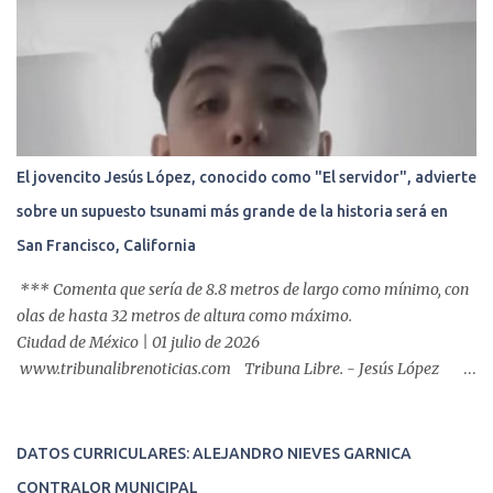
incluyen endoscopia, colonoscopia y colangiopancreatografía
retrógrada endoscópica (CPRE), con equipo de alta tecnología de
videoendoscopia gástrica y con especialistas certificados. Además
se cuenta con endoscopios de última tecnología que permiten
diagnósticos con mayor certeza y sin dolor para el paciente, a
través de la atención de un equipo de profesionales
multidisciplinario: tres endoscopistas, anestesiólogo y personal
El jovencito Jesús López, conocido como "El servidor", advierte
auxiliar y de enfermería. En esta semana, se realizó un nuevo caso
sobre un supuesto tsunami más grande de la historia será en
de éxito, pues a través de la colocación de un stent metálico
esofágico, una derechohabiente con un tumor en el ...
San Francisco, California
*** Comenta que sería de 8.8 metros de largo como mínimo, con
olas de hasta 32 metros de altura como máximo.
Ciudad de México | 01 julio de 2026
www.tribunalibrenoticias.com Tribuna Libre. - Jesús López
asegura recibir mensajes del Espíritu Santo, y advierte una nueva
profecía que surgirá en el mar, luego de haber vaticinado los
terremotos gemelos que azotaron a Venezuela que suma
DATOS CURRICULARES: ALEJANDRO NIEVES GARNICA
preliminar 1,500 fallecidos, y unas 50,000 personas
CONTRALOR MUNICIPAL