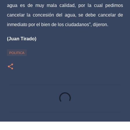
agua es de muy mala calidad, por la cual pedimos
cancelar la concesión del agua, se debe cancelar de
inmediato por el bien de los ciudadanos”, dijeron.
(Juan Tirado)
POLITICA
C
o
m
e
n