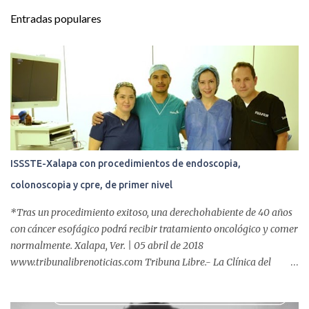
t
Entradas populares
a
r
i
o
s
ISSSTE-Xalapa con procedimientos de endoscopia,
colonoscopia y cpre, de primer nivel
*Tras un procedimiento exitoso, una derechohabiente de 40 años
con cáncer esofágico podrá recibir tratamiento oncológico y comer
normalmente. Xalapa, Ver. | 05 abril de 2018
www.tribunalibrenoticias.com Tribuna Libre.- La Clínica del
ISSSTE de Xalapa es de las únicas en el Estado que ha realizado
más de 2 mil procedimientos endoscópicos anuales entre los que se