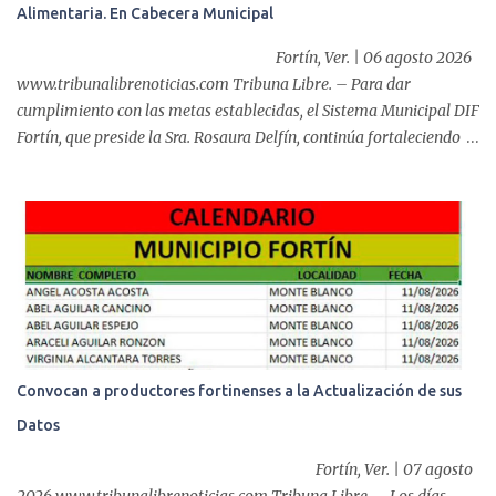
Alimentaria. En Cabecera Municipal
de éxito, pues a través de la colocación de un stent metálico
esofágico, una derechohabiente con un tumor en el ...
Fortín, Ver. | 06 agosto 2026
www.tribunalibrenoticias.com Tribuna Libre. – Para dar
cumplimiento con las metas establecidas, el Sistema Municipal DIF
Fortín, que preside la Sra. Rosaura Delfín, continúa fortaleciendo
las acciones en favor de las familias fortinenses mediante la
entrega del programa “Atención Alimentaria en los Primeros 1000
Días y Primera Infancia” que inició este miércoles en la cabecera
municipal. Se trata de una estrategia que busca contribuir al
desarrollo y la nutrición de niñas, niños y mujeres en esta
importante etapa de vida. Durante la jornada, en la explanada del
Súper Ahorros, el director del organismo asistencial, Lic. Carlos
Adiel Pereda, realizó un recorrido por las sedes de entre...
Convocan a productores fortinenses a la Actualización de sus
Datos
Fortín, Ver. | 07 agosto