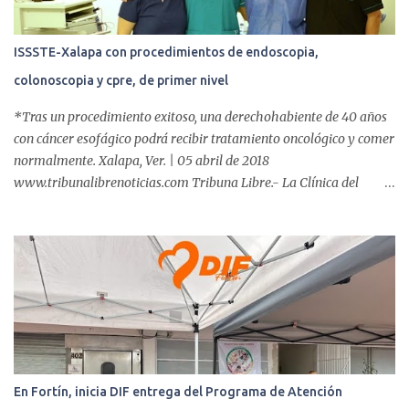
ISSSTE-Xalapa con procedimientos de endoscopia,
colonoscopia y cpre, de primer nivel
*Tras un procedimiento exitoso, una derechohabiente de 40 años
con cáncer esofágico podrá recibir tratamiento oncológico y comer
normalmente. Xalapa, Ver. | 05 abril de 2018
www.tribunalibrenoticias.com Tribuna Libre.- La Clínica del
ISSSTE de Xalapa es de las únicas en el Estado que ha realizado
más de 2 mil procedimientos endoscópicos anuales entre los que se
incluyen endoscopia, colonoscopia y colangiopancreatografía
retrógrada endoscópica (CPRE), con equipo de alta tecnología de
videoendoscopia gástrica y con especialistas certificados. Además
se cuenta con endoscopios de última tecnología que permiten
diagnósticos con mayor certeza y sin dolor para el paciente, a
través de la atención de un equipo de profesionales
multidisciplinario: tres endoscopistas, anestesiólogo y personal
En Fortín, inicia DIF entrega del Programa de Atención
auxiliar y de enfermería. En esta semana, se realizó un nuevo caso