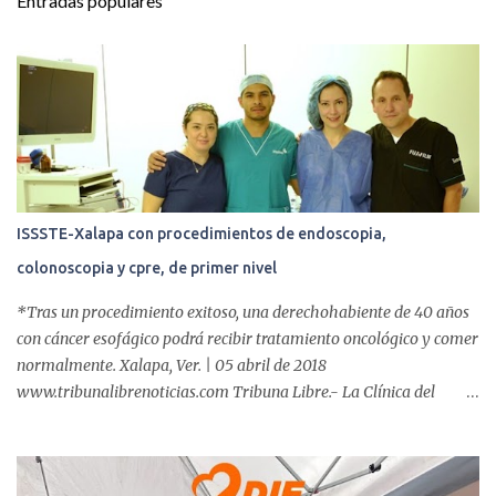
Entradas populares
a
r
i
o
s
ISSSTE-Xalapa con procedimientos de endoscopia,
colonoscopia y cpre, de primer nivel
*Tras un procedimiento exitoso, una derechohabiente de 40 años
con cáncer esofágico podrá recibir tratamiento oncológico y comer
normalmente. Xalapa, Ver. | 05 abril de 2018
www.tribunalibrenoticias.com Tribuna Libre.- La Clínica del
ISSSTE de Xalapa es de las únicas en el Estado que ha realizado
más de 2 mil procedimientos endoscópicos anuales entre los que se
incluyen endoscopia, colonoscopia y colangiopancreatografía