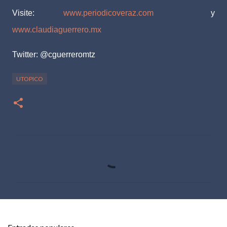
Visite:
www.periodicoveraz.com
y
www.claudiaguerrero.mx
Twitter: @cguerreromtz
UTOPICO
C
o
m
e
n
t