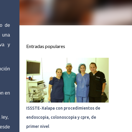
ro de
 una
iva y
Entradas populares
nción
ón en
ISSSTE-Xalapa con procedimientos de
 ley,
endoscopia, colonoscopia y cpre, de
primer nivel
desde