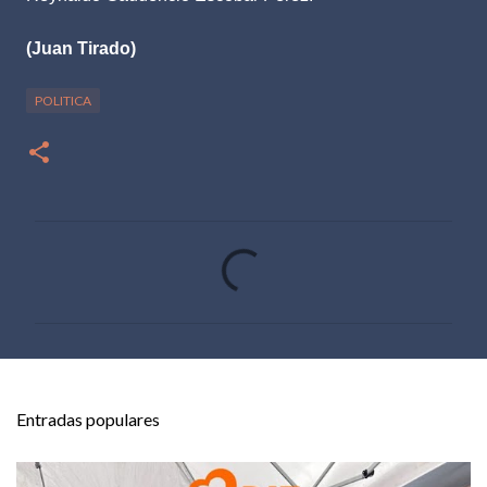
(Juan Tirado)
POLITICA
C
o
m
e
n
t
Entradas populares
a
r