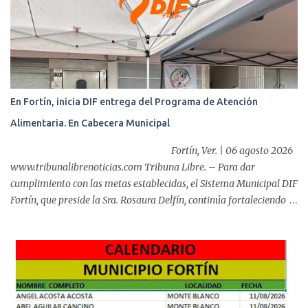
i
o
s
En Fortín, inicia DIF entrega del Programa de Atención
Alimentaria. En Cabecera Municipal
Fortín, Ver. | 06 agosto 2026
www.tribunalibrenoticias.com Tribuna Libre. – Para dar
cumplimiento con las metas establecidas, el Sistema Municipal DIF
Fortín, que preside la Sra. Rosaura Delfín, continúa fortaleciendo
las acciones en favor de las familias fortinenses mediante la
entrega del programa “Atención Alimentaria en los Primeros 1000
Días y Primera Infancia” que inició este miércoles en la cabecera
municipal. Se trata de una estrategia que busca contribuir al
desarrollo y la nutrición de niñas, niños y mujeres en esta
importante etapa de vida. Durante la jornada, en la explanada del