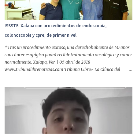
s
ISSSTE-Xalapa con procedimientos de endoscopia,
colonoscopia y cpre, de primer nivel
*Tras un procedimiento exitoso, una derechohabiente de 40 años
con cáncer esofágico podrá recibir tratamiento oncológico y comer
normalmente. Xalapa, Ver. | 05 abril de 2018
www.tribunalibrenoticias.com Tribuna Libre.- La Clínica del
ISSSTE de Xalapa es de las únicas en el Estado que ha realizado
más de 2 mil procedimientos endoscópicos anuales entre los que se
incluyen endoscopia, colonoscopia y colangiopancreatografía
retrógrada endoscópica (CPRE), con equipo de alta tecnología de
videoendoscopia gástrica y con especialistas certificados. Además
se cuenta con endoscopios de última tecnología que permiten
diagnósticos con mayor certeza y sin dolor para el paciente, a
través de la atención de un equipo de profesionales
multidisciplinario: tres endoscopistas, anestesiólogo y personal