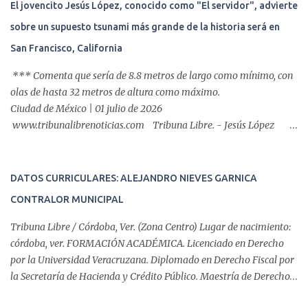
El jovencito Jesús López, conocido como "El servidor", advierte
auxiliar y de enfermería. En esta semana, se realizó un nuevo caso
sobre un supuesto tsunami más grande de la historia será en
de éxito, pues a través de la colocación de un stent metálico
esofágico, una derechohabiente con un tumor en el ...
San Francisco, California
*** Comenta que sería de 8.8 metros de largo como mínimo, con
olas de hasta 32 metros de altura como máximo.
Ciudad de México | 01 julio de 2026
www.tribunalibrenoticias.com Tribuna Libre. - Jesús López
asegura recibir mensajes del Espíritu Santo, y advierte una nueva
profecía que surgirá en el mar, luego de haber vaticinado los
terremotos gemelos que azotaron a Venezuela que suma
DATOS CURRICULARES: ALEJANDRO NIEVES GARNICA
preliminar 1,500 fallecidos, y unas 50,000 personas
CONTRALOR MUNICIPAL
desaparecidas, según estimaciones de la ONU. En la profecía
publicada en su cuenta de Tiktok, ‘El servidor’ hizo una serie de
Tribuna Libre / Córdoba, Ver. (Zona Centro) Lugar de nacimiento:
predicciones basadas en pasajes y personajes bíblicos, como el
córdoba, ver. FORMACIÓN ACADÉMICA. Licenciado en Derecho
Leviatán que “destruirá Babilonia, que representa Nueva York, y
por la Universidad Veracruzana. Diplomado en Derecho Fiscal por
las bestias del fin del mundo saldrán y engañarán a los humanos a
la Secretaría de Hacienda y Crédito Público. Maestría de Derecho
confiar en ellos”. De manera que "El servidor" comunicó que el
Fiscal por la Escuela Libre de Derecho. DATOS
Leviatán sería e...