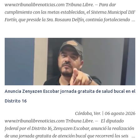
www.tribunalibrenoticias.com Tribuna Libre. – Para dar
cumplimiento con las metas establecidas, el Sistema Municipal DIF
Fortín, que preside la Sra. Rosaura Delfín, continúa fortaleciendo
las acciones en favor de las familias fortinenses mediante la
entrega del programa “Atención Alimentaria en los Primeros 1000
Días y Primera Infancia” que inició este miércoles en la cabecera
municipal. Se trata de una estrategia que busca contribuir al
desarrollo y la nutrición de niñas, niños y mujeres en esta
importante etapa de vida. Durante la jornada, en la explanada del
Súper Ahorros, el director del organismo asistencial, Lic. Carlos
Adiel Pereda, realizó un recorrido por las sedes de entre...
Anuncia Zenyazen Escobar jornada gratuita de salud bucal en el
Distrito 16
Córdoba, Ver. | 06 agosto 2026
www.tribunalibrenoticias.com Tribuna Libre. – El diputado
federal por el Distrito 16, Zenyazen Escobar, anunció la realización
de una jornada gratuita de atención bucal que recorrerá los seis