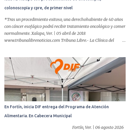
colonoscopia y cpre, de primer nivel
*Tras un procedimiento exitoso, una derechohabiente de 40 años
con cáncer esofágico podrá recibir tratamiento oncológico y comer
normalmente. Xalapa, Ver. | 05 abril de 2018
www.tribunalibrenoticias.com Tribuna Libre.- La Clínica del
ISSSTE de Xalapa es de las únicas en el Estado que ha realizado
más de 2 mil procedimientos endoscópicos anuales entre los que se
incluyen endoscopia, colonoscopia y colangiopancreatografía
retrógrada endoscópica (CPRE), con equipo de alta tecnología de
videoendoscopia gástrica y con especialistas certificados. Además
se cuenta con endoscopios de última tecnología que permiten
diagnósticos con mayor certeza y sin dolor para el paciente, a
través de la atención de un equipo de profesionales
multidisciplinario: tres endoscopistas, anestesiólogo y personal
En Fortín, inicia DIF entrega del Programa de Atención
auxiliar y de enfermería. En esta semana, se realizó un nuevo caso
Alimentaria. En Cabecera Municipal
de éxito, pues a través de la colocación de un stent metálico
esofágico, una derechohabiente con un tumor en el ...
Fortín, Ver. | 06 agosto 2026