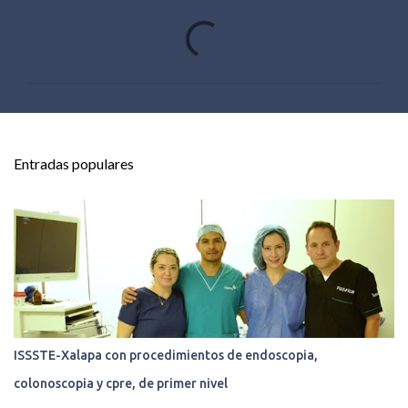
C
o
m
e
n
t
Entradas populares
a
r
i
o
s
ISSSTE-Xalapa con procedimientos de endoscopia,
colonoscopia y cpre, de primer nivel