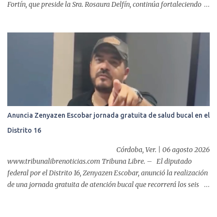
Fortín, que preside la Sra. Rosaura Delfín, continúa fortaleciendo
las acciones en favor de las familias fortinenses mediante la
entrega del programa “Atención Alimentaria en los Primeros 1000
Días y Primera Infancia” que inició este miércoles en la cabecera
municipal. Se trata de una estrategia que busca contribuir al
desarrollo y la nutrición de niñas, niños y mujeres en esta
importante etapa de vida. Durante la jornada, en la explanada del
Súper Ahorros, el director del organismo asistencial, Lic. Carlos
Adiel Pereda, realizó un recorrido por las sedes de entre...
Anuncia Zenyazen Escobar jornada gratuita de salud bucal en el
Distrito 16
Córdoba, Ver. | 06 agosto 2026
www.tribunalibrenoticias.com Tribuna Libre. – El diputado
federal por el Distrito 16, Zenyazen Escobar, anunció la realización
de una jornada gratuita de atención bucal que recorrerá los seis
municipios del distrito del 10 al 15 de agosto, con el propósito de
acercar servicios odontológicos a la población y contribuir al