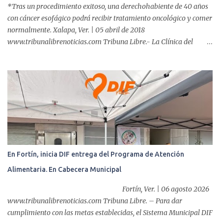
*Tras un procedimiento exitoso, una derechohabiente de 40 años
con cáncer esofágico podrá recibir tratamiento oncológico y comer
normalmente. Xalapa, Ver. | 05 abril de 2018
www.tribunalibrenoticias.com Tribuna Libre.- La Clínica del
ISSSTE de Xalapa es de las únicas en el Estado que ha realizado
más de 2 mil procedimientos endoscópicos anuales entre los que se
incluyen endoscopia, colonoscopia y colangiopancreatografía
retrógrada endoscópica (CPRE), con equipo de alta tecnología de
videoendoscopia gástrica y con especialistas certificados. Además
se cuenta con endoscopios de última tecnología que permiten
diagnósticos con mayor certeza y sin dolor para el paciente, a
través de la atención de un equipo de profesionales
multidisciplinario: tres endoscopistas, anestesiólogo y personal
En Fortín, inicia DIF entrega del Programa de Atención
auxiliar y de enfermería. En esta semana, se realizó un nuevo caso
Alimentaria. En Cabecera Municipal
de éxito, pues a través de la colocación de un stent metálico
esofágico, una derechohabiente con un tumor en el ...
Fortín, Ver. | 06 agosto 2026
www.tribunalibrenoticias.com Tribuna Libre. – Para dar
cumplimiento con las metas establecidas, el Sistema Municipal DIF