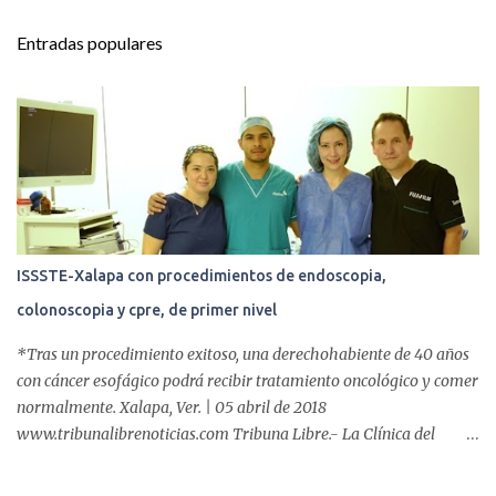
n
t
Entradas populares
a
r
i
o
s
ISSSTE-Xalapa con procedimientos de endoscopia,
colonoscopia y cpre, de primer nivel
*Tras un procedimiento exitoso, una derechohabiente de 40 años
con cáncer esofágico podrá recibir tratamiento oncológico y comer
normalmente. Xalapa, Ver. | 05 abril de 2018
www.tribunalibrenoticias.com Tribuna Libre.- La Clínica del
ISSSTE de Xalapa es de las únicas en el Estado que ha realizado
más de 2 mil procedimientos endoscópicos anuales entre los que se