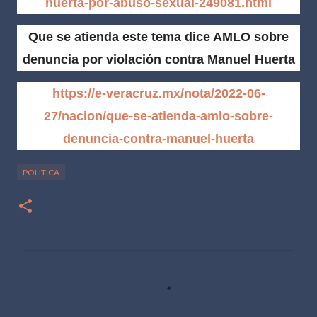
huerta-por-abuso-sexual-249081.html
Que se atienda este tema dice AMLO sobre
denuncia por violación contra Manuel Huerta
https://e-veracruz.mx/nota/2022-06-
27/nacion/que-se-atienda-amlo-sobre-
denuncia-contra-manuel-huerta
POLITICA
C
o
m