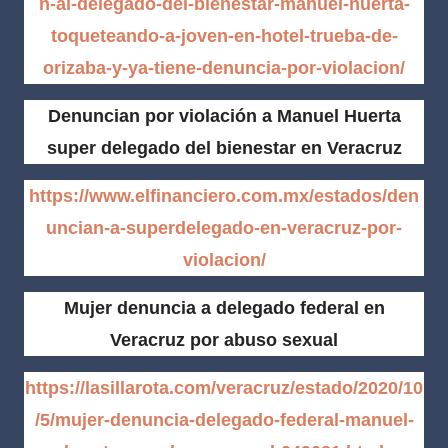
n-al-delegado-del-bienestar-manuel-huerta-
toqueteando-a-joven-en-hotel-trueba-de-
orizaba-y-ya-tiene-denuncia-por-violacion/
Denuncian por violación a Manuel Huerta
super delegado del bienestar en Veracruz
https://www.elfinanciero.com.mx/estados/den
uncian-a-superdelegado-en-veracruz-por-
violacion/
Mujer denuncia a delegado federal en
Veracruz por abuso sexual
https://lasillarota.com/veracruz/estado/2020/10
/5/mujer-denuncia-delegado-federal-manuel-