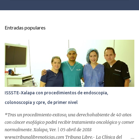
e
n
t
Entradas populares
a
r
i
o
s
ISSSTE-Xalapa con procedimientos de endoscopia,
colonoscopia y cpre, de primer nivel
*Tras un procedimiento exitoso, una derechohabiente de 40 años
con cáncer esofágico podrá recibir tratamiento oncológico y comer
normalmente. Xalapa, Ver. | 05 abril de 2018
www.tribunalibrenoticias.com Tribuna Libre.- La Clínica del