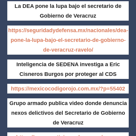
La DEA pone la lupa bajo el secretario de
Gobierno de Veracruz
https://seguridadydefensa.mx/nacionales/dea-
pone-la-lupa-bajo-el-secretario-de-gobierno-
de-veracruz-ravelo/
Inteligencia de SEDENA investiga a Eric
Cisneros Burgos por proteger al CDS
https://mexicocodigorojo.com.mx/?p=55402
Grupo armado publica video donde denuncia
nexos delictivos del Secretario de Gobierno
de Veracruz