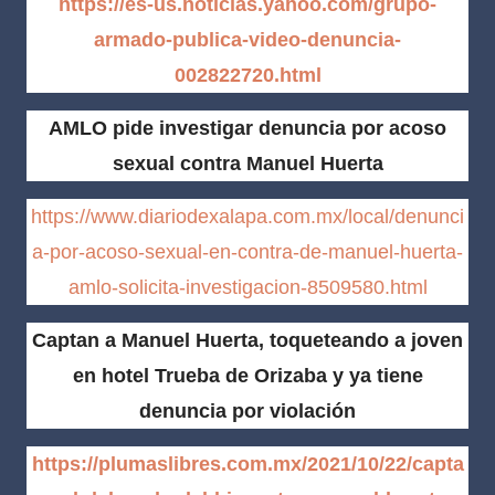
https://es-us.noticias.yahoo.com/grupo-
armado-publica-video-denuncia-
002822720.html
AMLO pide investigar denuncia por acoso
sexual contra Manuel Huerta
https://www.diariodexalapa.com.mx/local/denunci
a-por-acoso-sexual-en-contra-de-manuel-huerta-
amlo-solicita-investigacion-8509580.html
Captan a Manuel Huerta, toqueteando a joven
en hotel Trueba de Orizaba y ya tiene
denuncia por violación
https://plumaslibres.com.mx/2021/10/22/capta