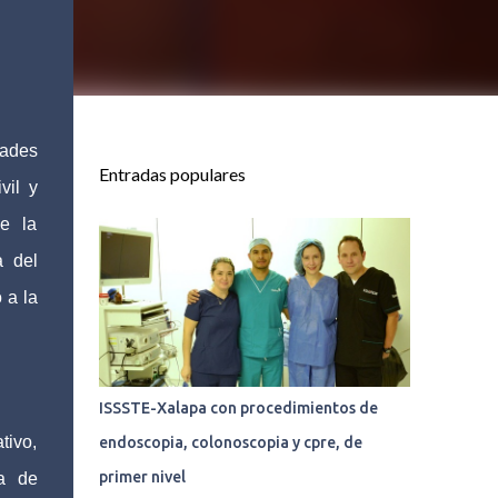
ades
Entradas populares
vil y
de la
a del
 a la
ISSSTE-Xalapa con procedimientos de
tivo,
endoscopia, colonoscopia y cpre, de
primer nivel
ia de