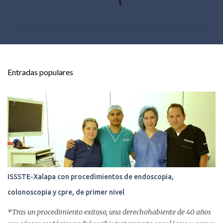
o
m
e
n
t
Entradas populares
a
r
i
o
s
ISSSTE-Xalapa con procedimientos de endoscopia,
colonoscopia y cpre, de primer nivel
*Tras un procedimiento exitoso, una derechohabiente de 40 años