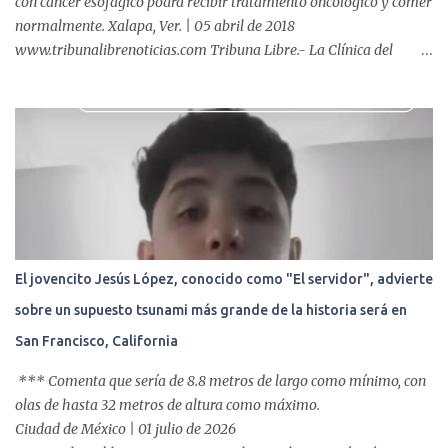
con cáncer esofágico podrá recibir tratamiento oncológico y comer
normalmente. Xalapa, Ver. | 05 abril de 2018
www.tribunalibrenoticias.com Tribuna Libre.- La Clínica del
ISSSTE de Xalapa es de las únicas en el Estado que ha realizado
más de 2 mil procedimientos endoscópicos anuales entre los que se
incluyen endoscopia, colonoscopia y colangiopancreatografía
retrógrada endoscópica (CPRE), con equipo de alta tecnología de
videoendoscopia gástrica y con especialistas certificados. Además
se cuenta con endoscopios de última tecnología que permiten
diagnósticos con mayor certeza y sin dolor para el paciente, a
través de la atención de un equipo de profesionales
multidisciplinario: tres endoscopistas, anestesiólogo y personal
El jovencito Jesús López, conocido como "El servidor", advierte
auxiliar y de enfermería. En esta semana, se realizó un nuevo caso
sobre un supuesto tsunami más grande de la historia será en
de éxito, pues a través de la colocación de un stent metálico
esofágico, una derechohabiente con un tumor en el ...
San Francisco, California
*** Comenta que sería de 8.8 metros de largo como mínimo, con
olas de hasta 32 metros de altura como máximo.
Ciudad de México | 01 julio de 2026